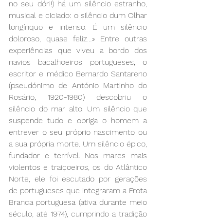
no seu dóri!) há um silêncio estranho, 
musical e ciciado: o silêncio dum Olhar 
longínquo e intenso. É um silêncio 
doloroso, quase feliz…» Entre outras 
experiências que viveu a bordo dos 
navios bacalhoeiros portugueses, o 
escritor e médico Bernardo Santareno 
(pseudónimo de António Martinho do 
Rosário, 1920-1980) descobriu o 
silêncio do mar alto. Um silêncio que 
suspende tudo e obriga o homem a 
entrever o seu próprio nascimento ou 
a sua própria morte. Um silêncio épico, 
fundador e terrível. Nos mares mais 
violentos e traiçoeiros, os do Atlântico 
Norte, ele foi escutado por gerações 
de portugueses que integraram a Frota 
Branca portuguesa (ativa durante meio 
século, até 1974), cumprindo a tradição 