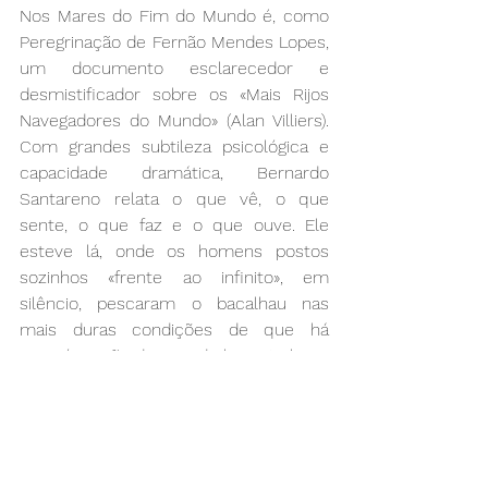
Nos Mares do Fim do Mundo é, como 
Peregrinação de Fernão Mendes Lopes, 
um documento esclarecedor e 
desmistificador sobre os «Mais Rijos 
Navegadores do Mundo» (Alan Villiers). 
Com grandes subtileza psicológica e 
capacidade dramática, Bernardo 
Santareno relata o que vê, o que 
sente, o que faz e o que ouve. Ele 
esteve lá, onde os homens postos 
sozinhos «frente ao infinito», em 
silêncio, pescaram o bacalhau nas 
mais duras condições de que há 
memória. Não deixem de ler este livro.
 Adicionar legenda
Nos Mares do Fim do Mundo, Bernardo 
Santareno, E-Primatur, 245 págs., 17.90 
euros
Jornal “i” | 18-04-2016