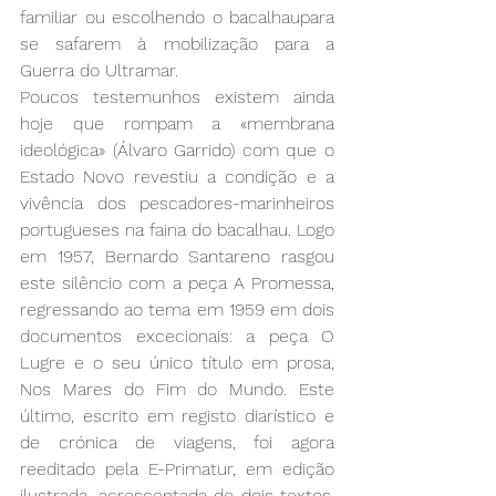
familiar ou escolhendo o bacalhaupara 
se safarem à mobilização para a 
Guerra do Ultramar. 
Poucos testemunhos existem ainda 
hoje que rompam a «membrana 
ideológica» (Álvaro Garrido) com que o 
Estado Novo revestiu a condição e a 
vivência dos pescadores-marinheiros 
portugueses na faina do bacalhau. Logo 
em 1957, Bernardo Santareno rasgou 
este silêncio com a peça A Promessa, 
regressando ao tema em 1959 em dois 
documentos excecionais: a peça O 
Lugre e o seu único título em prosa, 
Nos Mares do Fim do Mundo. Este 
último, escrito em registo diarístico e 
de crónica de viagens, foi agora 
reeditado pela E-Primatur, em edição 
ilustrada, acrescentada de dois textos, 