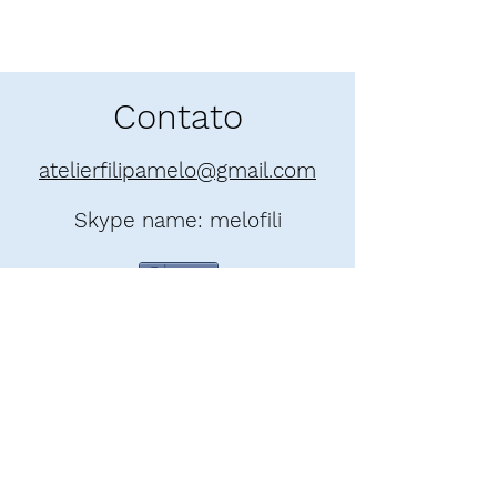
Contato
atelierfilipamelo@gmail.com
Skype name: melofili
Share
Formulário de Assinatura
Enviar