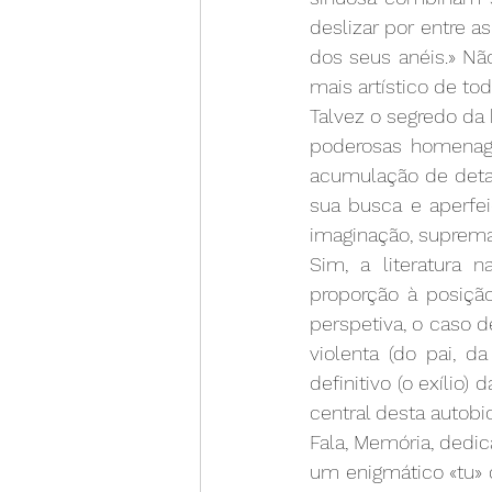
deslizar por entre as
dos seus anéis.» Não
mais artístico de to
Talvez o segredo da 
poderosas homenage
acumulação de deta
sua busca e aperfei
imaginação, suprema d
Sim, a literatura
proporção à posição
perspetiva, o caso 
violenta (do pai, da
definitivo (o exílio)
central desta autobi
Fala, Memória, dedic
um enigmático «tu» q