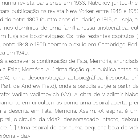
 numa revista parisiense em 1933. Nabokov juntou-lhe 
 para publicação na revista New Yorker, entre 1948 e 1950
do entre 1903 (quatro anos de idade) e 1918, ou seja, ent
s nos domínios de uma família russa aristocrática, cult
em fuga aos bolcheviques. Os  três restantes capítulos (P
, entre 1949 e 1951) cobrem o exílio em Cambridge, Berlim
ca em 1940. 
 a escrever a continuação de Fala, Memória, anunciada 
 a Falar, Memória. A última ficção que publica antes d
1974), uma desconstrução autobiográfica (resposta crít
 Part, de Andrew Field), onde a paródia surge a partir d
rafo: Vadim Vadimovich (VV). A obra de Vladimir Nabok
amento em círculo, mas como uma espiral aberta, pre
a e descrita em Fala, Memória. Assim: «A espiral é um 
iral, o círculo [da vida?] desenrascado, intacto, deixou
ade. […] Uma espiral de cor numa pequena bola de vidro
ópria vida.» 