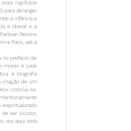
onze capítulos 
) para abranger 
re a infância e 
a e liberal e a 
artisan Review  
 e Paris, até à 
no prefácio de 
e morrer é Look 
ica à biografia 
a criação de um 
ov conclui-se, 
monitoriamente 
espiritualizado 
 de ser vicioso; 
, ora aqui está 