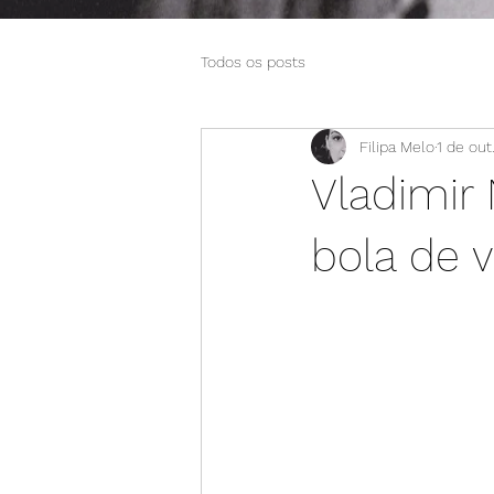
Todos os posts
Filipa Melo
1 de out
Vladimir
bola de v