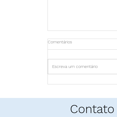
Comentários
Escreva um comentário
Pó enamorado: "E as
Montanhas Ecoaram" | Khaled
Hosseini
Contato