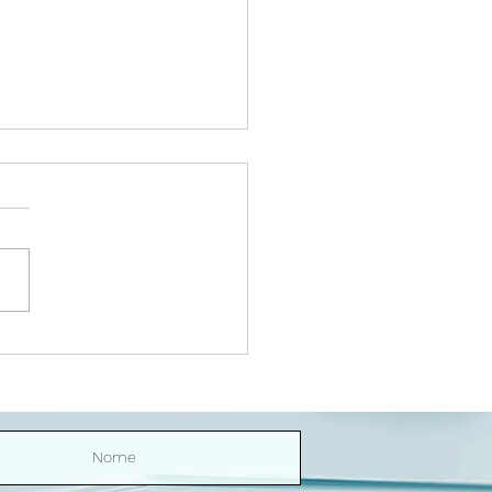
Riço Direitinho | O sexo
nos ilumina