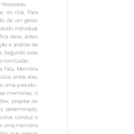
e Rousseau.
 no chá. Para 
ão de um gesto 
eúdo individual 
ica deve, antes 
o e análise de 
. Segundo este 
 conclusão. 
a Fala, Memória 
los, entre eles  
bra uma pseudo-
tas memórias, o 
»; projetar-se 
z determinado, 
olve, conduz o 
de uma memória 
ilo que parece 