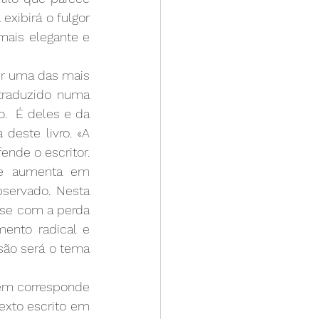
exibirá o fulgor 
mais elegante e 
er uma das mais 
traduzido numa 
  É deles e da 
este livro. «A 
ende o escritor. 
te aumenta em 
servado. Nesta 
se com a perda 
mento radical e 
isão será o tema 
uem corresponde 
exto escrito em 