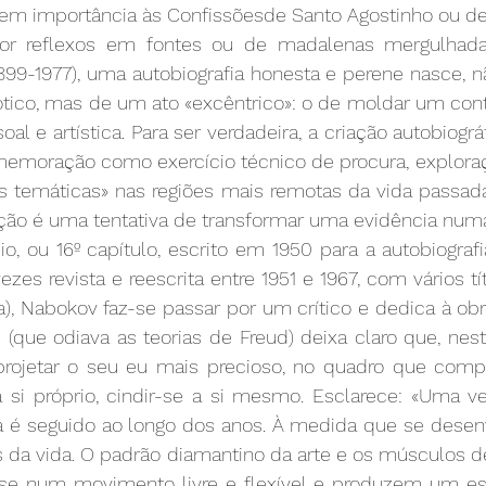
em importância às Confissõesde Santo Agostinho ou d
or reflexos em fontes ou de madalenas mergulhadas
899-1977), uma autobiografia honesta e perene nasce, n
ótico, mas de um ato «excêntrico»: o de moldar um cont
l e artística. Para ser verdadeira, a criação autobiográf
memoração como exercício técnico de procura, exploraçã
s temáticas» nas regiões mais remotas da vida passada
ção é uma tentativa de transformar uma evidência numa
, ou 16º capítulo, escrito em 1950 para a autobiografi
ezes revista e reescrita entre 1951 e 1967, com vários títu
a), Nabokov faz-se passar por um crítico e dedica à o
 (que odiava as teorias de Freud) deixa claro que, nes
projetar o seu eu mais precioso, no quadro que compõe
si próprio, cindir-se a si mesmo. Esclarece: «Uma ve
 é seguido ao longo dos anos. À medida que se desenv
es da vida. O padrão diamantino da arte e os músculos 
e num movimento livre e flexível e produzem um est