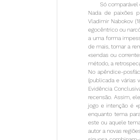
Só comparável 
Nada de paixões p
Vladimir Nabokov (1
egocêntrico ou narc
a uma forma impessoa
de mais, tomar a re
«sendas ou corrente
método, a retrospec
No apêndice-posfácio
(publicada e várias v
Evidência Conclusiv
recensão. Assim, ele
jogo e intenção é «
enquanto tema para 
este ou aquele tema
autor a novas regiõ
sinuosa combinam-s