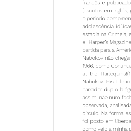
francês e publicado
(escritos em inglês,
o período compreendi
adolescência idílica
estadia na Crimeia, 
e  Harper’s Magazine
partida para a Améri
Nabokov não chegará
1966, como Continua
at the Harlequins!(
Nabokov: His Life in
narrador-duplo-bióg
assim, não num fech
observada, analisad
círculo. Na forma esp
foi posto em liberd
como vejo a minha pr