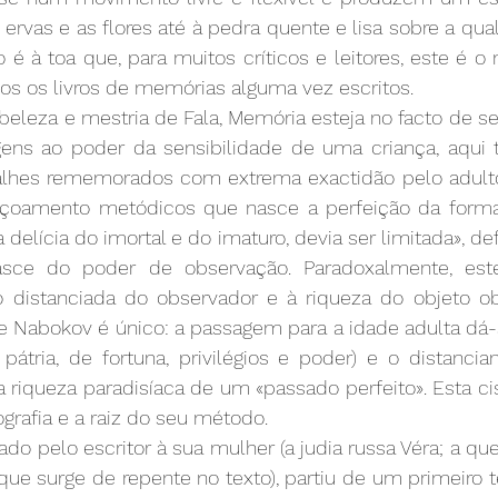
 ervas e as flores até à pedra quente e lisa sobre a qual 
 é à toa que, para muitos críticos e leitores, este é o 
dos os livros de memórias alguma vez escritos.
beleza e mestria de Fala, Memória esteja no facto de s
ns ao poder da sensibilidade de uma criança, aqui 
lhes rememorados com extrema exactidão pelo adulto.
çoamento metódicos que nasce a perfeição da forma d
elícia do imortal e do imaturo, devia ser limitada», def
 nasce do poder de observação. Paradoxalmente, es
 distanciada do observador e à riqueza do objeto ob
de Nabokov é único: a passagem para a idade adulta dá-
 pátria, de fortuna, privilégios e poder) e o distancia
 da riqueza paradisíaca de um «passado perfeito». Esta c
ografia e a raiz do seu método.
ado pelo escritor à sua mulher (a judia russa Véra; a q
ue surge de repente no texto), partiu de um primeiro t