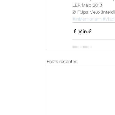
LER Maio 2013
© Filipa Melo (interd
#InMemoriam
#Vlad
Posts recentes