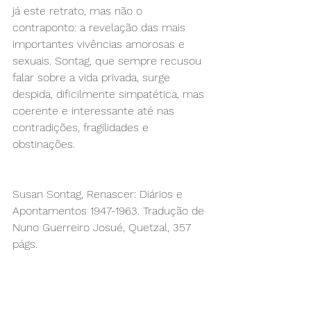
já este retrato, mas não o 
contraponto: a revelação das mais 
importantes vivências amorosas e 
sexuais. Sontag, que sempre recusou 
falar sobre a vida privada, surge 
despida, dificilmente simpatética, mas 
coerente e interessante até nas 
contradições, fragilidades e 
obstinações.
Susan Sontag, Renascer: Diários e 
Apontamentos 1947-1963. Tradução de 
Nuno Guerreiro Josué, Quetzal, 357 
págs.
LER/ Outubro 2010
© Filipa Melo (interdita reprodução 