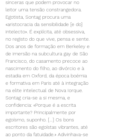
sinceras que podem provocar no 
leitor uma tensão constrangedora. 
Egotista, Sontag procura uma 
«aristocracia da sensibilidade [e do] 
intelecto». É explícita, até obsessiva, 
no registo do que vive, pensa e sente. 
Dos anos de formação em Berkeley e 
de imersão na subcultura gay de São 
Francisco, do casamento precoce ao 
nascimento do filho, ao divórcio e à 
estadia em Oxford, da época boémia 
e formativa em Paris até à integração 
na elite intelectual de Nova Iorque. 
Sontag cria-se a si mesma, e 
confidencia: «Porque é a escrita 
importante? Principalmente por 
egoísmo, suponho. […] Os bons 
escritores são egoístas vibrantes, até 
ao ponto da fatuidade.» Adivinhava-se 