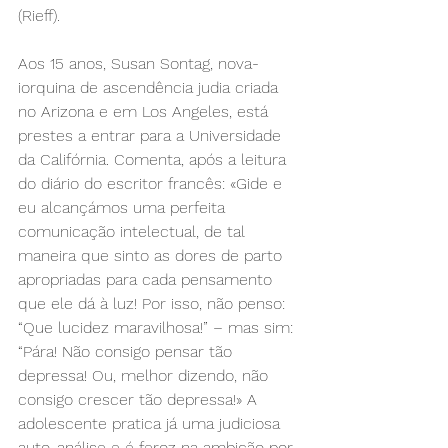
(Rieff).
Aos 15 anos, Susan Sontag, nova-
iorquina de ascendência judia criada 
no Arizona e em Los Angeles, está 
prestes a entrar para a Universidade 
da Califórnia. Comenta, após a leitura 
do diário do escritor francês: «Gide e 
eu alcançámos uma perfeita 
comunicação intelectual, de tal 
maneira que sinto as dores de parto 
apropriadas para cada pensamento 
que ele dá à luz! Por isso, não penso: 
“Que lucidez maravilhosa!” – mas sim: 
“Pára! Não consigo pensar tão 
depressa! Ou, melhor dizendo, não 
consigo crescer tão depressa!» A 
adolescente pratica já uma judiciosa 
auto-análise e é feroz na ambição por 