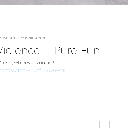
z. de 2010
1 min de leitura
Violence – Pure Fun
Parker, wherever you are!
e.com/watch?v=CgfZVNv6w2E