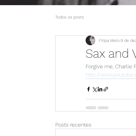
Todos os posts
Filipa Melo
9 de de
Sax and 
Forgive me, Charlie 
http://www.youtub
Posts recentes