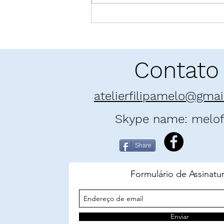
Pó enamorado: "E as
Montanhas Ecoaram" | Khaled
Hosseini
Contato
atelierfilipamelo@gma
Skype name: melofi
Share
Formulário de Assinatu
Enviar