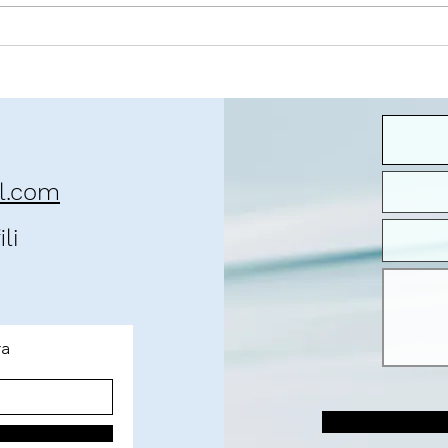
O contexto da pandemia
José 
que 
il.com
li
ra