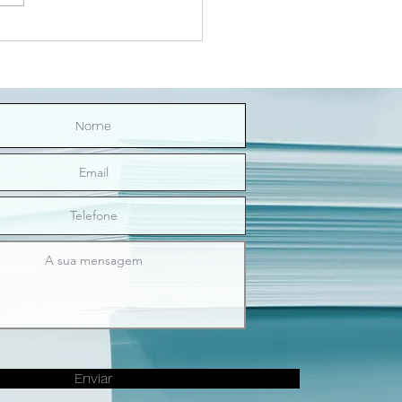
Riço Direitinho | O sexo
nos ilumina
Enviar