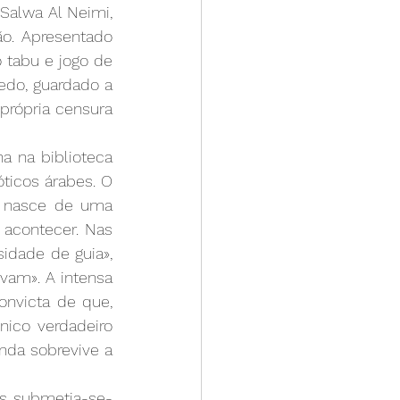
Salwa Al Neimi, 
o. Apresentado 
tabu e jogo de 
do, guardado a 
rópria censura 
a na biblioteca 
ticos árabes. O 
s nasce de uma 
acontecer. Nas 
dade de guia», 
am». A intensa 
nvicta de que, 
ico verdadeiro 
nda sobrevive a 
os submetia-se-