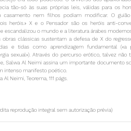
cia tão-só às suas próprias leis, válidas para os ho
 casamento nem filhos podiam modificar. O guião e
is heróis.» X e o Pensador são os heróis anti-conve
e escandalizou o mundo e a literatura árabes modernos
às obras clássicas sustentam a defesa de X do regresso
lidas e tidas como aprendizagem fundamental («a 
ia sexual»). Através do percurso erótico, talvez não t
, Salwa Al Neimi assina um importante documento soc
 intenso manifesto poético.
a Al Neimi, Teorema, 111 págs.
terdita reprodução integral sem autorização prévia)