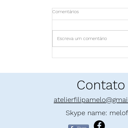
Comentários
Escreva um comentário
Pó enamorado: "E as
Montanhas Ecoaram" | Khaled
Hosseini
Contato
atelierfilipamelo@gma
Skype name: melofi