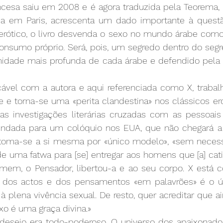
ancesa saiu em 2008 e é agora traduzida pela Teorema, 
ada em Paris, acrescenta um dado importante à questã
ótico, o livro desvenda o sexo no mundo árabe como 
onsumo próprio. Será, pois, um segredo dentro do segre
midade mais profunda de cada árabe e defendido pela p
icável com a autora e aqui referenciada como X, trabalh
 e torna-se uma «perita clandestina» nos clássicos eró
as investigações literárias cruzadas com as pessoai
ndada para um colóquio nos EUA, que não chegará a 
 toma-se a si mesma por «único modelo», «sem necessi
 uma fatwa para [se] entregar aos homens que [a] cativ
m, o Pensador, libertou-a e ao seu corpo. X está co
o dos actos e dos pensamentos «em palavrões» é o ún
 à plena vivência sexual. De resto, quer acreditar que ai
exo é uma graça divina.»
 desejo era todo-poderoso. O universo dos apaixonad