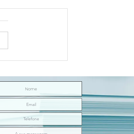
Riço Direitinho | O sexo
nos ilumina