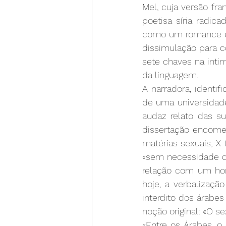
Mel, cuja versão fr
poetisa síria radic
como um romance er
dissimulação para c
sete chaves na inti
da linguagem.
A narradora, identif
de uma universidade
audaz relato das su
dissertação encome
matérias sexuais, X
«sem necessidade de
relação com um home
hoje, a verbalizaçã
interdito dos árabes
noção original: «O s
«Entre os Árabes, o