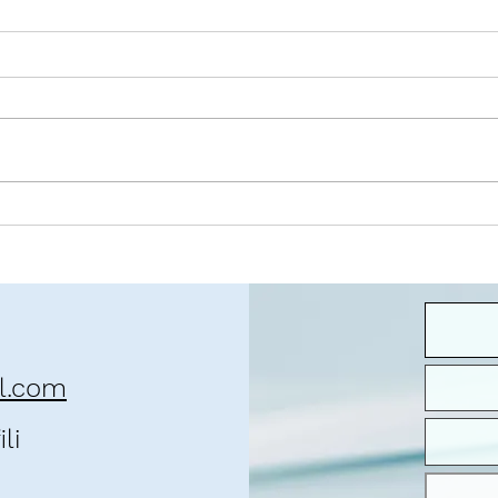
O contexto da pandemia
José 
que 
il.com
li