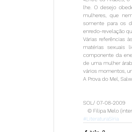
lhe. O desejo obede
mulheres, que nem
somente para os do
enredo-revelação qu
Várias referências 
matérias sexuais 
componente da energ
de uma mulher árabe
vários momentos, um
A Prova do Mel, Salw
SOL/ 07-08-2009
   © Filipa Melo (in
#LiteraturaSíria