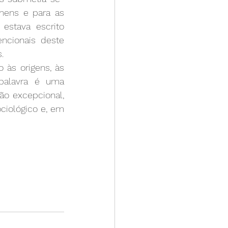
mens e para as 
stava escrito 
ncionais deste 
.
 às origens, às 
palavra é uma 
ão excepcional, 
iológico e, em 