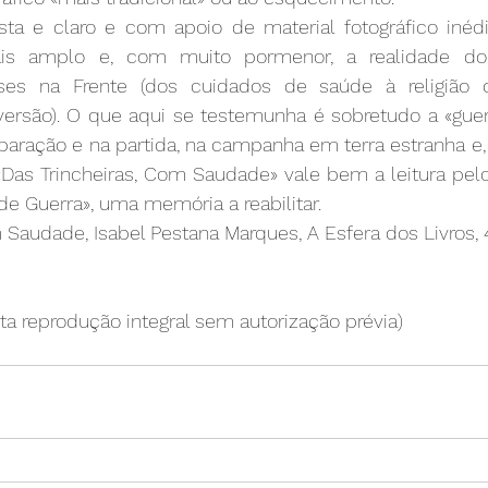
sta e claro e com apoio de material fotográfico inédit
s amplo e, com muito pormenor, a realidade do 
eses na Frente (dos cuidados de saúde à religião o
versão). O que aqui se testemunha é sobretudo a «guerr
aração e na partida, na campanha em terra estranha e, 
«Das Trincheiras, Com Saudade» vale bem a leitura pelos
de Guerra», uma memória a reabilitar.
 Saudade, Isabel Pestana Marques, A Esfera dos Livros, 
ita reprodução integral sem autorização prévia)