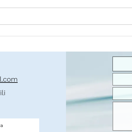
O contexto da pandemia
José 
que 
il.com
li
ra