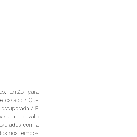
. Então, para 
e cagaço / Que 
 estuporada / E 
arne de cavalo 
pavorados com a 
dos nos tempos 