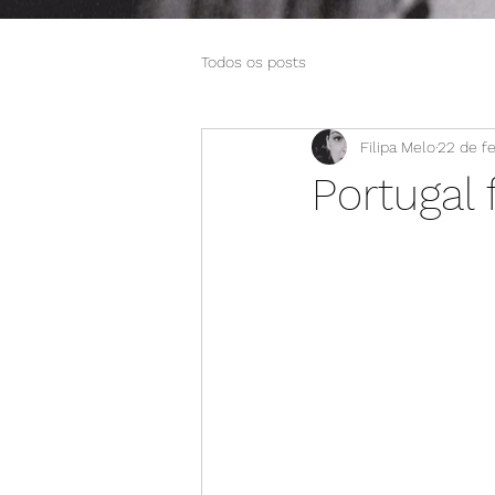
Todos os posts
Filipa Melo
22 de fe
Portugal 