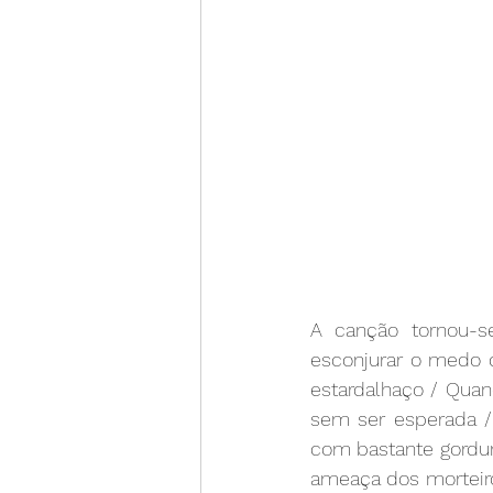
A canção tornou-s
esconjurar o medo d
estardalhaço / Quan
sem ser esperada / 
com bastante gordura
ameaça dos morteiro