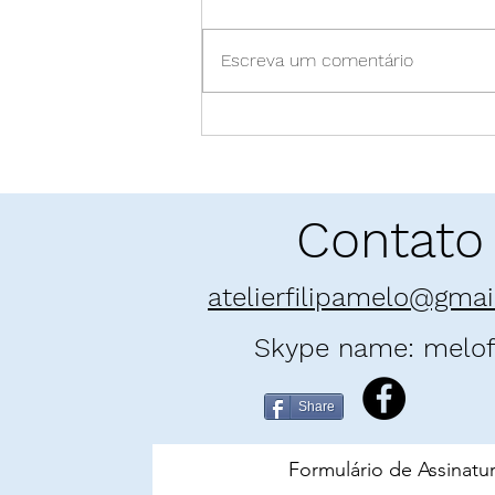
Escreva um comentário
Pó enamorado: "E as
Montanhas Ecoaram" | Khaled
Hosseini
Contato
atelierfilipamelo@gma
Skype name: melofi
Share
Formulário de Assinatu