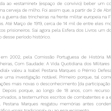
 ida ao «estaminet» (espaço de convívio) beber um c
 cerveja de milho. Foi assim que, a partir de 2 de Abril
a guerra das trincheiras na frente militar europeia na Fl
os. Até Março de 1919, cerca de 14 mil de entre eles mo
tos prisioneiros. Sai agora pela Esfera dos Livros um 
 desse período histórico.
 em 2002, pela Comissão Portuguesa de História Mili
heiras, Com Saudade: A Vida Quotidiana dos Militares 
dial» valeu a Isabel Pestana Marques o Prémio Defesa 
de uma investigação notável. Primeiro porque, tal como
rações mais novas o desconhecimento [da participação p
». Depois porque, ao longo de 18 anos, com recurso
 privados, a testemunhos escritos de combatentes e a e
el Pestana Marques resgatou memórias antes conde
ráfico «mais tradicional» ou ao esquecimento. 