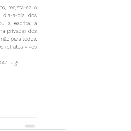
o, regista-se o 
dia-a-dia dos 
u à escrita, à 
a privada» dos 
não para todos, 
 retratos vivos 
447 págs.