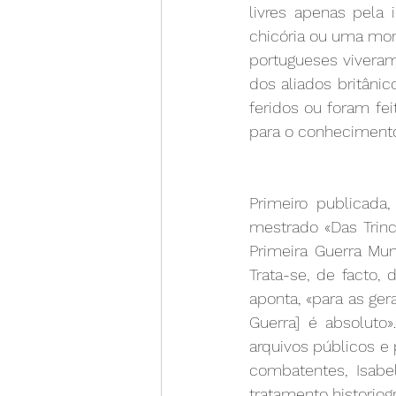
livres apenas pela
chicória ou uma morna
portugueses viveram 
dos aliados britânic
feridos ou foram fei
para o conhecimento
Primeiro publicada,
mestrado «Das Trinc
Primeira Guerra Mun
Trata-se, de facto, 
aponta, «para as ge
Guerra] é absoluto
arquivos públicos e
combatentes, Isab
tratamento historiog