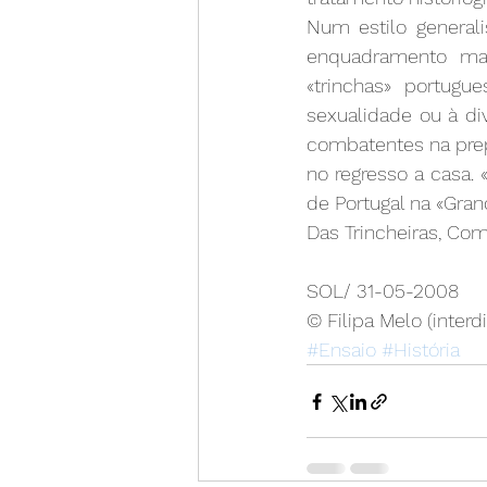
Num estilo generali
enquadramento mai
«trinchas» portugu
sexualidade ou à di
combatentes na prep
no regresso a casa. 
de Portugal na «Gran
Das Trincheiras, Com
SOL/ 31-05-2008
© Filipa Melo (interd
#Ensaio
#História