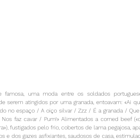
e famosa, uma moda entre os soldados portugueses
e serem atingidos por uma granada, entoavam: «Ai qu
do no espaço / A oiço silvar / Zzz / É a granada / Que
Nos faz cavar / Pum!» Alimentados a corned beef («c
»), fustigados pelo frio, cobertos de lama pegajosa, a
s e dos gazes asfixiantes, saudosos de casa, estimula