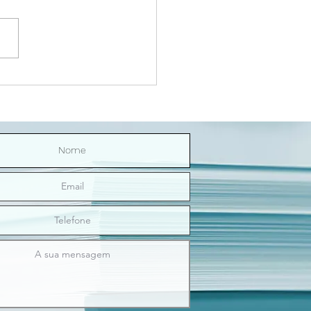
Riço Direitinho | O sexo
nos ilumina