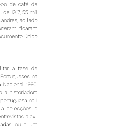
opo de café de 
 de 1917, 55 mil 
andres, ao lado 
rreram, ficaram 
documento único 
tar, a tese de 
Portugueses na 
Nacional 1995. 
 a historiadora 
ortuguesa na I 
 a colecções e 
ntrevistas a ex-
nadas ou a um 