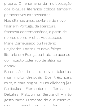
própria. O fenómeno da multiplicação 
dos blogues literários coloca também 
perspectivas interessantes.
Nos últimos anos, ouviu-se de novo 
falar em Portugal da literatura 
francesa contemporânea, a partir de 
nomes como Michel Houellebecq, 
Marie Darrieusecq ou Frédéric 
Beigbeder. Existe um novo fôlego 
literário em França ou trata-se apenas 
do impacto polémico de algumas 
obras?
Esses são, de facto, novos talentos, 
mas muito desiguais. Dos três, para 
mim, o mais original é Houellebecq [As 
Partículas Elementares, Temas e 
Debates; Plataforma, Bertrand] – não 
gosto particularmente do que escreve, 
mas reconheço-lhe força e 