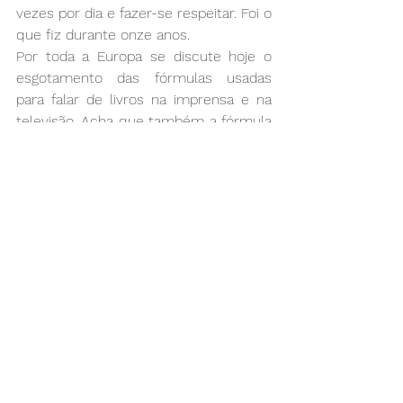
vezes por dia e fazer-se respeitar. Foi o 
que fiz durante onze anos. 
Por toda a Europa se discute hoje o 
esgotamento das fórmulas usadas 
para falar de livros na imprensa e na 
televisão. Acha que também a fórmula 
Lire, baseada nos extractos das obras, 
está ultrapassada?
Ela foi inventada pelo Bérnard Pivot e é 
indispensável. O extracto dá o tom, 
exemplifica o estilo, serve de 
contraprova à crítica.
Para si, passar da crítica à escrita de 
romances foi também uma 
contraprova? 
Eu separo completamente a crítica e a 
escrita de ficção. Correspondem a 
duas profissões totalmente distintas. 
O único juiz de uma obra é o seu 