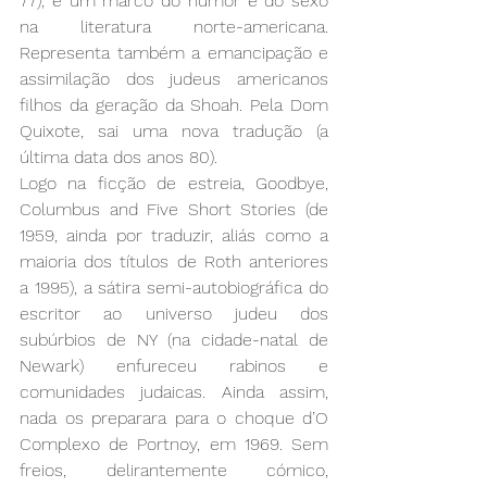
77), é um marco do humor e do sexo 
na literatura norte-americana. 
Representa também a emancipação e 
assimilação dos judeus americanos 
filhos da geração da Shoah. Pela Dom 
Quixote, sai uma nova tradução (a 
última data dos anos 80).
Logo na ficção de estreia, Goodbye, 
Columbus and Five Short Stories (de 
1959, ainda por traduzir, aliás como a 
maioria dos títulos de Roth anteriores 
a 1995), a sátira semi-autobiográfica do 
escritor ao universo judeu dos 
subúrbios de NY (na cidade-natal de 
Newark) enfureceu rabinos e 
comunidades judaicas. Ainda assim, 
nada os preparara para o choque d’O 
Complexo de Portnoy, em 1969. Sem 
freios, delirantemente cómico, 