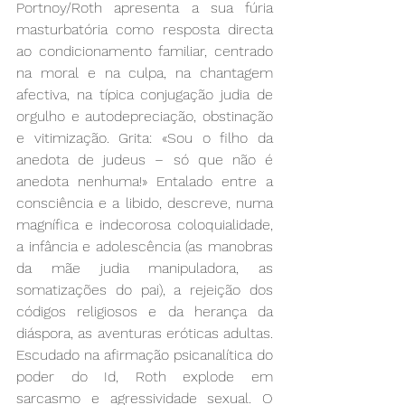
Portnoy/Roth apresenta a sua fúria 
masturbatória como resposta directa 
ao condicionamento familiar, centrado 
na moral e na culpa, na chantagem 
afectiva, na típica conjugação judia de 
orgulho e autodepreciação, obstinação 
e vitimização. Grita: «Sou o filho da 
anedota de judeus – só que não é 
anedota nenhuma!» Entalado entre a 
consciência e a libido, descreve, numa 
magnífica e indecorosa coloquialidade, 
a infância e adolescência (as manobras 
da mãe judia manipuladora, as 
somatizações do pai), a rejeição dos 
códigos religiosos e da herança da 
diáspora, as aventuras eróticas adultas. 
Escudado na afirmação psicanalítica do 
poder do Id, Roth explode em 
sarcasmo e agressividade sexual. O 