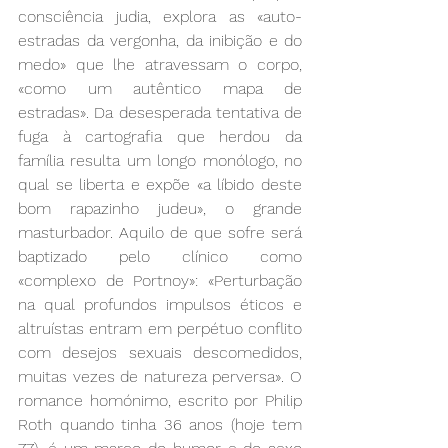
consciência judia, explora as «auto-
estradas da vergonha, da inibição e do 
medo» que lhe atravessam o corpo, 
«como um autêntico mapa de 
estradas». Da desesperada tentativa de 
fuga à cartografia que herdou da 
família resulta um longo monólogo, no 
qual se liberta e expõe «a líbido deste 
bom rapazinho judeu», o grande 
masturbador. Aquilo de que sofre será 
baptizado pelo clínico como 
«complexo de Portnoy»: «Perturbação 
na qual profundos impulsos éticos e 
altruístas entram em perpétuo conflito 
com desejos sexuais descomedidos, 
muitas vezes de natureza perversa». O 
romance homónimo, escrito por Philip 
Roth quando tinha 36 anos (hoje tem 