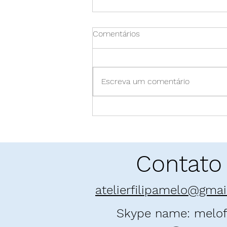
Comentários
Escreva um comentário
Pó enamorado: "E as
Montanhas Ecoaram" | Khaled
Hosseini
Contato
atelierfilipamelo@gma
Skype name: melofi