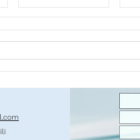
O contexto da pandemia
José 
que 
il.com
li