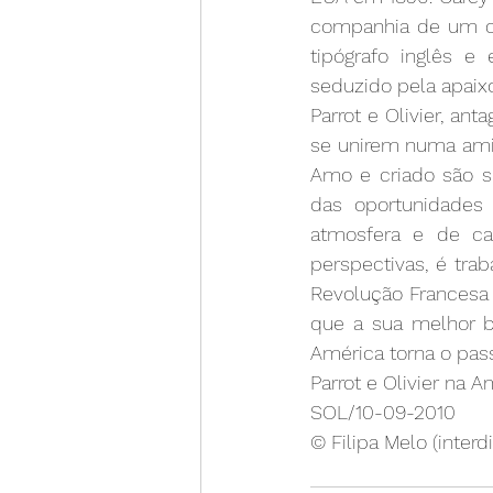
companhia de um cri
tipógrafo inglês e
seduzido pela apaixo
Parrot e Olivier, an
se unirem numa amiz
Amo e criado são s
das oportunidades 
atmosfera e de cad
perspectivas, é trab
Revolução Francesa 
que a sua melhor bi
América torna o pas
Parrot e Olivier na A
SOL/10-09-2010
© Filipa Melo (interd