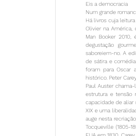
Eis a democracia
Num grande romance,
Há livros cuja leitu
Olivier na América,
Man Booker 2010, 
degustação gourme
saboreiem-no. A edi
de sátira e comédia 
foram para Oscar an
histórico. Peter Car
Paul Auster chama-l
estrutura e tensão 
capacidade de aliar 
XIX e uma liberalid
auge nesta recriaçã
Tocqueville (1805-1
EUA em 1830. Carey o