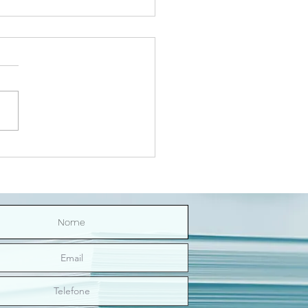
Riço Direitinho | O sexo
nos ilumina