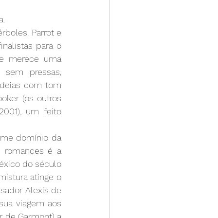
a.
boles. Parrot e 
nalistas para o 
 e merece uma 
 sem pressas, 
ideias com tom 
oker (os outros 
001), um feito 
rme domínio da 
s romances é a 
éxico do século 
stura atinge o 
ador Alexis de 
sua viagem aos 
r de Garmont) a 