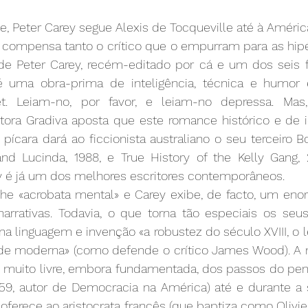
 Peter Carey segue Alexis de Tocqueville até à Améric
ra compensa tanto o crítico que o empurram para as hipér
 de Peter Carey, recém-editado por cá e um dos seis fi
é uma obra-prima de inteligência, técnica e humor
t. Leiam-no, por favor, e leiam-no depressa. Mas,
tora Gradiva aposta que este romance histórico e de 
pícara dará ao ficcionista australiano o seu terceiro Bo
d Lucinda, 1988, e True History of the Kelly Gang, 2
ey é já um dos melhores escritores contemporâneos.
he «acrobata mental» e Carey exibe, de facto, um eno
narrativas. Todavia, o que torna tão especiais os seu
na linguagem e invenção «a robustez do século XVIII, o l
ade moderna» (como defende o crítico James Wood). A mi
o muito livre, embora fundamentada, dos passos do pens
859, autor de Democracia na América) até e durante a 
ferece ao aristocrata francês (que baptiza como Olivie