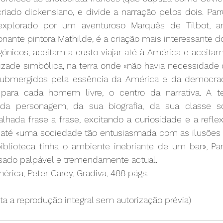
ado dickensiano, e divide a narração pelos dois. Parro
 explorado por um aventuroso Marquês de Tilbot, art
nante pintora Mathilde, é a criação mais interessante do 
tagónicos, aceitam a custo viajar até à América e aceitam
ade simbólica, na terra onde «não havia necessidade de
ubmergidos pela essência da América e da democraci
para cada homem livre, o centro da narrativa. A te
a personagem, da sua biografia, da sua classe soc
alhada frase a frase, excitando a curiosidade e a reflexã
até «uma sociedade tão entusiasmada com as ilusões so
blioteca tinha o ambiente inebriante de um bar», Parro
sado palpável e tremendamente actual.
mérica, Peter Carey, Gradiva, 488 págs.
ita a reprodução integral sem autorização prévia)