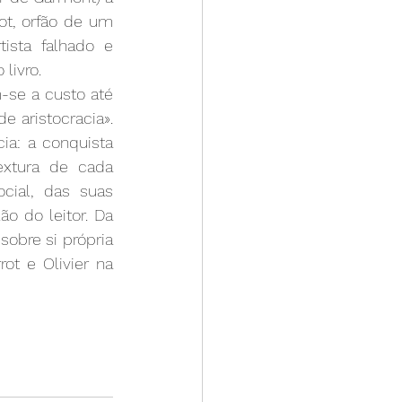
t, orfão de um 
ista falhado e 
livro.
-se a custo até 
 aristocracia». 
a: a conquista 
xtura de cada 
ial, das suas 
o do leitor. Da 
bre si própria 
t e Olivier na 