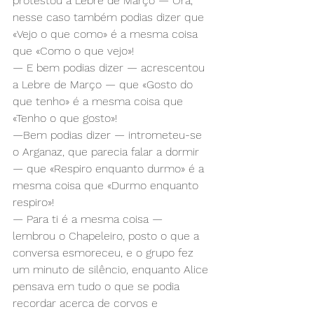
protestou a Lebre de Março — Ora, 
nesse caso também podias dizer que 
«Vejo o que como» é a mesma coisa 
que «Como o que vejo»!
— E bem podias dizer — acrescentou 
a Lebre de Março — que «Gosto do 
que tenho» é a mesma coisa que 
«Tenho o que gosto»!
—Bem podias dizer — intrometeu-se 
o Arganaz, que parecia falar a dormir 
— que «Respiro enquanto durmo» é a 
mesma coisa que «Durmo enquanto 
respiro»!
— Para ti é a mesma coisa — 
lembrou o Chapeleiro, posto o que a 
conversa esmoreceu, e o grupo fez 
um minuto de silêncio, enquanto Alice 
pensava em tudo o que se podia 
recordar acerca de corvos e 