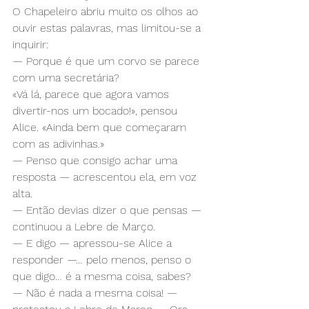
O Chapeleiro abriu muito os olhos ao 
ouvir estas palavras, mas limitou-se a 
inquirir:
— Porque é que um corvo se parece 
com uma secretária?
«Vá lá, parece que agora vamos 
divertir-nos um bocado!», pensou 
Alice. «Ainda bem que começaram 
com as adivinhas.»
— Penso que consigo achar uma 
resposta — acrescentou ela, em voz 
alta.
— Então devias dizer o que pensas — 
continuou a Lebre de Março.
— E digo — apressou-se Alice a 
responder —… pelo menos, penso o 
que digo… é a mesma coisa, sabes?
— Não é nada a mesma coisa! —