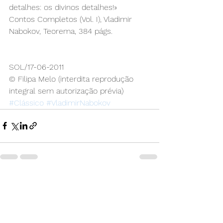
detalhes: os divinos detalhes!»
Contos Completos (Vol. I), Vladimir 
Nabokov, Teorema, 384 págs.
SOL/17-06-2011
© Filipa Melo (interdita reprodução 
integral sem autorização prévia)
#Clássico
#VladimirNabokov
Ver tudo
Posts recentes