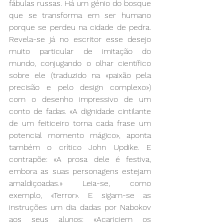
fábulas russas. Há um génio do bosque 
que se transforma em ser humano 
porque se perdeu na cidade de pedra. 
Revela-se já no escritor esse desejo 
muito particular de imitação do 
mundo, conjugando o olhar científico 
sobre ele (traduzido na «paixão pela 
precisão e pelo design complexo») 
com o desenho impressivo de um 
conto de fadas. «A dignidade cintilante 
de um feiticeiro torna cada frase um 
potencial momento mágico», aponta 
também o crítico John Updike. E 
contrapõe: «A prosa dele é festiva, 
embora as suas personagens estejam 
amaldiçoadas.» Leia-se, como 
exemplo, «Terror». E sigam-se as 
instruções um dia dadas por Nabokov 
aos seus alunos: «Acariciem os 