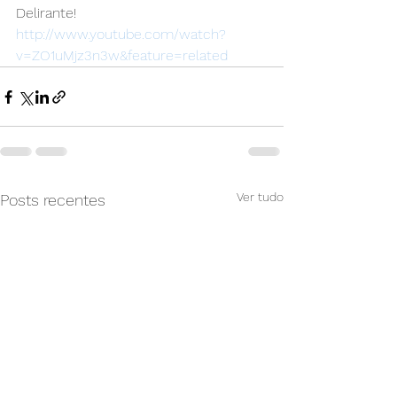
Delirante!
http://www.youtube.com/watch?
v=ZO1uMjz3n3w&feature=related
Ver tudo
Posts recentes