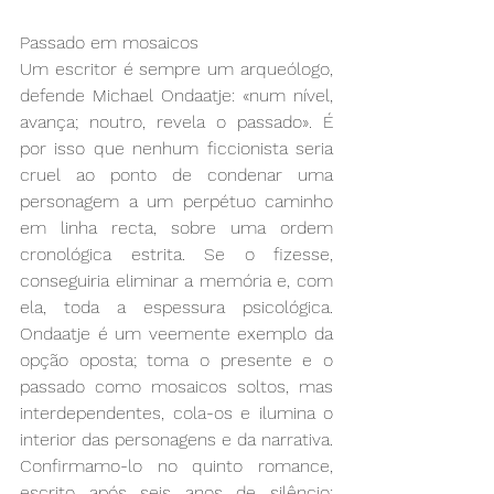
Passado em mosaicos
Um escritor é sempre um arqueólogo, 
defende Michael Ondaatje: «num nível, 
avança; noutro, revela o passado». É 
por isso que nenhum ficcionista seria 
cruel ao ponto de condenar uma 
personagem a um perpétuo caminho 
em linha recta, sobre uma ordem 
cronológica estrita. Se o fizesse, 
conseguiria eliminar a memória e, com 
ela, toda a espessura psicológica. 
Ondaatje é um veemente exemplo da 
opção oposta; toma o presente e o 
passado como mosaicos soltos, mas 
interdependentes, cola-os e ilumina o 
interior das personagens e da narrativa. 
Confirmamo-lo no quinto romance, 
escrito após seis anos de silêncio: 