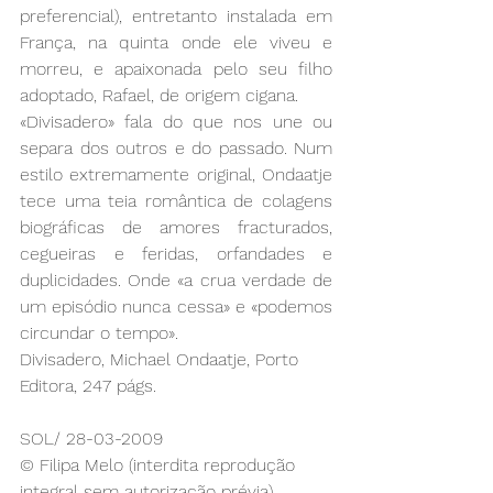
preferencial), entretanto instalada em 
França, na quinta onde ele viveu e 
morreu, e apaixonada pelo seu filho 
adoptado, Rafael, de origem cigana.
«Divisadero» fala do que nos une ou 
separa dos outros e do passado. Num 
estilo extremamente original, Ondaatje 
tece uma teia romântica de colagens 
biográficas de amores fracturados, 
cegueiras e feridas, orfandades e 
duplicidades. Onde «a crua verdade de 
um episódio nunca cessa» e «podemos 
circundar o tempo».
Divisadero, Michael Ondaatje, Porto 
Editora, 247 págs.
SOL/ 28-03-2009
© Filipa Melo (interdita reprodução 
integral sem autorização prévia)