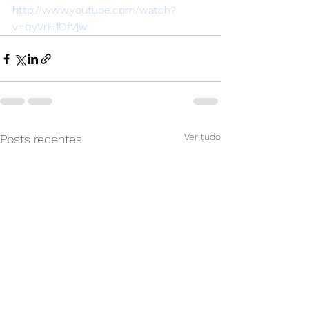
http://www.youtube.com/watch?
v=qyVrH1OfVjw
Ver tudo
Posts recentes