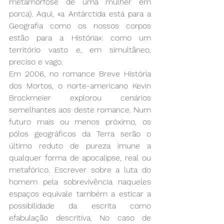
metamorfose de uma mulher em 
porca). Aqui, «a Antárctida está para a 
Geografia como os nossos corpos 
estão para a História»: como um 
território vasto e, em simultâneo, 
preciso e vago.
Em 2006, no romance Breve História 
dos Mortos, o norte-americano Kevin 
Brockmeier explorou cenários 
semelhantes aos deste romance. Num 
futuro mais ou menos próximo, os 
pólos geográficos da Terra serão o 
último reduto de pureza imune a 
qualquer forma de apocalipse, real ou 
metafórico. Escrever sobre a luta do 
homem pela sobrevivência naqueles 
espaços equivale também a esticar a 
possibilidade da escrita como 
efabulação descritiva. No caso de 