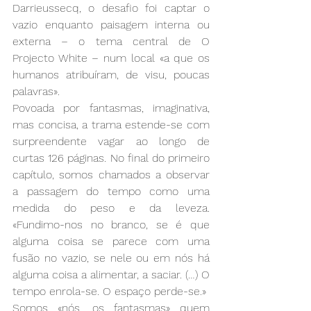
Darrieussecq, o desafio foi captar o 
vazio enquanto paisagem interna ou 
externa – o tema central de O 
Projecto White – num local «a que os 
humanos atribuíram, de visu, poucas 
palavras».
Povoada por fantasmas, imaginativa, 
mas concisa, a trama estende-se com 
surpreendente vagar ao longo de 
curtas 126 páginas. No final do primeiro 
capítulo, somos chamados a observar 
a passagem do tempo como uma 
medida do peso e da leveza. 
«Fundimo-nos no branco, se é que 
alguma coisa se parece com uma 
fusão no vazio, se nele ou em nós há 
alguma coisa a alimentar, a saciar. (…) O 
tempo enrola-se. O espaço perde-se.»
Somos «nós, os fantasmas» quem 