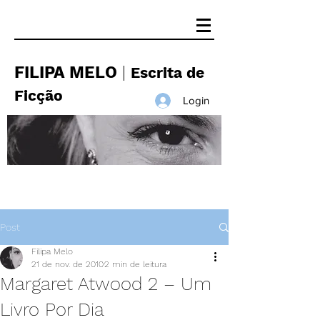
FILIPA MELO
|
Escrita de
Ficção
Login
Post
Filipa Melo
21 de nov. de 2010
2 min de leitura
Margaret Atwood 2 – Um
Livro Por Dia