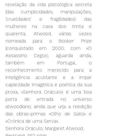
revelação da vida psicológica secreta 
(das cumplicidades, manipulações, 
‘crueldades’ e fragilidades) das 
mulheres na casa dos trinta e 
quarenta. Atwood, várias vezes 
nomeada para o Booker Prize 
(conquistado em 2000, com «O 
Assassino Cego»), aguarda ainda, 
também em Portugal, o 
reconhecimento merecido para a 
inteligência acutilante e a ímpar 
capacidade imagética e poética da sua 
prosa. «Senhora Oráculo» é uma boa 
porta de entrada no universo 
atwoodiano, ainda que urja a reedição 
das obras-primas «Olho de Gato» e 
«Crónica de uma Serva».
Senhora Oráculo, Margaret Atwood, 
Bertrand, 352 págs. 