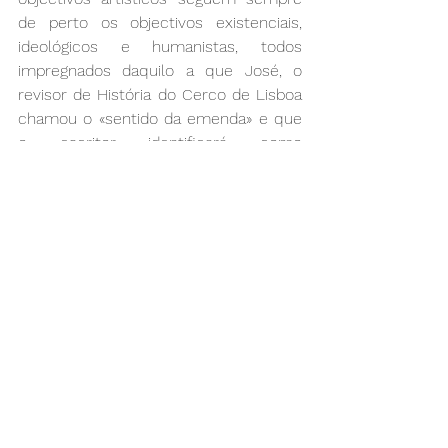
de perto os objectivos existenciais, 
ideológicos e humanistas, todos 
impregnados daquilo a que José, o 
revisor de História do Cerco de Lisboa 
chamou o «sentido da emenda» e que 
o escritor identificará como 
«meditação sobre o erro» (no geral, 
sentenciosa).
É sem dúvida árduo o percurso 
obstinado do escritor que, no seu 
incessante questionamento do Poder, 
chega a ousar a intervenção ‘em nome 
de Deus’ junto dos homens (In Nomine 
Dei, peça de teatro, 1993). 
Provavelmente, terá também de ser 
árduo e obstinado o caminho do leitor 
que se aventure à leitura de toda a 
obra. Saramago garantiu várias vezes 