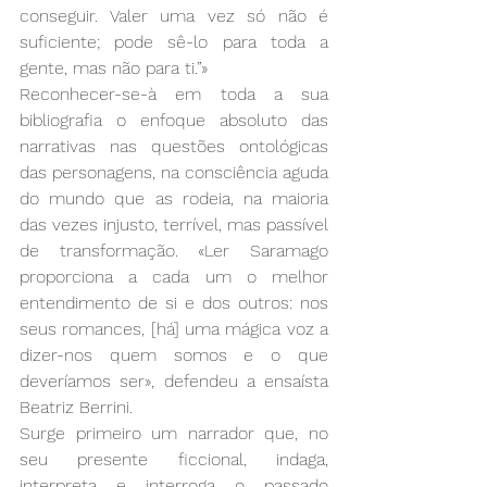
conseguir. Valer uma vez só não é 
suficiente; pode sê-lo para toda a 
gente, mas não para ti.”» 
Reconhecer-se-à em toda a sua 
bibliografia o enfoque absoluto das 
narrativas nas questões ontológicas 
das personagens, na consciência aguda 
do mundo que as rodeia, na maioria 
das vezes injusto, terrível, mas passível 
de transformação. «Ler Saramago 
proporciona a cada um o melhor 
entendimento de si e dos outros: nos 
seus romances, [há] uma mágica voz a 
dizer-nos quem somos e o que 
deveríamos ser», defendeu a ensaísta 
Beatriz Berrini.
Surge primeiro um narrador que, no 
seu presente ficcional, indaga, 
interpreta e interroga o passado 