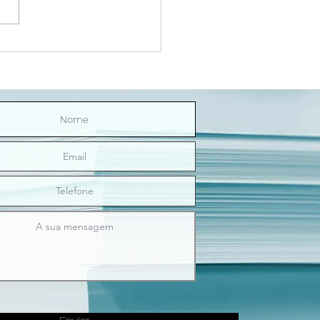
Riço Direitinho | O sexo
nos ilumina