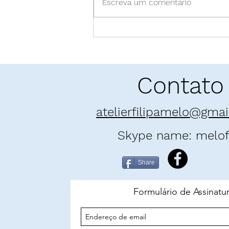
Escreva um comentário
Pó enamorado: "E as
Montanhas Ecoaram" | Khaled
Hosseini
Contato
atelierfilipamelo@gma
Skype name: melofi
Share
Formulário de Assinatu