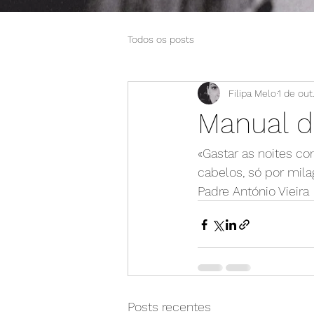
Todos os posts
Filipa Melo
1 de out
Manual d
«Gastar as noites com
cabelos, só por milag
Padre António Vieira
Posts recentes