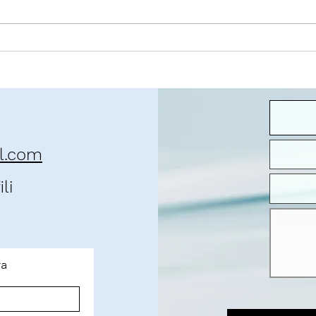
O contexto da pandemia
José 
que 
il.com
li
ra