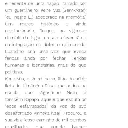
e recente de uma nação, narrado por 
um guerrilheiro, Kene Vua (Sem-Azar), 
“eu, negro (…) acocorado na memória”. 
Um marco histórico e ainda 
revolucionário. Porque, no vigoroso 
domínio da língua, na sua reinvenção e 
na integração do dialecto quimbundo, 
Luandino cria uma voz que evoca 
feridas ainda por fechar. Feridas 
humanas e identitárias, mais do que 
políticas. 
Kene Vua, o guerrilheiro, filho do sábio 
iletrado Kimôngua Paka que andou na 
escola com Agostinho Neto, é 
também Kapapa, aquele que escuta os 
“ecos esfarrapados” da voz do avô 
desalforriado Kinhoka Nzaji. Procurou a 
sua vida, “esse caminho de mil pambos 
cruzilhados que aquele branco 