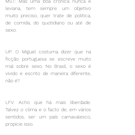
MST: Mas uma boa crónica nunca é 
leviana, tem sempre um objetivo 
muito preciso, quer trate de política, 
de comida, do quotidiano ou até de 
sexo.
UP: O Miguel costuma dizer que na 
ficção portuguesa se escreve muito 
mal sobre sexo. No Brasil, o sexo é 
vivido e escrito de maneira diferente, 
não é?
LFV: Acho que há mais liberdade. 
Talvez o clima e o facto de, em vários 
sentidos, ser um país carnavalesco, 
propicie isso.