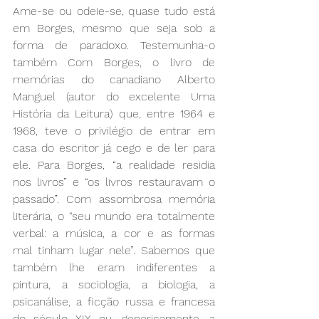
Ame-se ou odeie-se, quase tudo está 
em Borges, mesmo que seja sob a 
forma de paradoxo. Testemunha-o 
também Com Borges, o livro de 
memórias do canadiano Alberto 
Manguel (autor do excelente Uma 
História da Leitura) que, entre 1964 e 
1968, teve o privilégio de entrar em 
casa do escritor já cego e de ler para 
ele. Para Borges, “a realidade residia 
nos livros” e “os livros restauravam o 
passado”. Com assombrosa memória 
literária, o “seu mundo era totalmente 
verbal: a música, a cor e as formas 
mal tinham lugar nele”. Sabemos que 
também lhe eram indiferentes a 
pintura, a sociologia, a biologia, a 
psicanálise, a ficção russa e francesa 
do século XIX ou, genericamente, a 