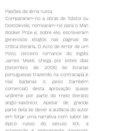
Paixões da alma russa
Compararam-no a obras de Tolstoi ou 
Dostoïevski, nomearam-no para o Man 
Booker Prize e, sobre ele, escreveram 
generosos elogios nas páginas de 
crítica literária. O Acto de Amor de um 
Povo, terceiro romance do inglês 
James Meek, chega por estes dias 
(Setembro de 2006) às livrarias 
portuguesas trazendo na contracapa e 
nas badanas o peso (também 
comercial) desta aprovação quase 
unânime por parte do meio literário 
anglo-saxónico. Apesar de grande 
parte dela se dever à audácia do autor 
em forjar uma narrativa com sabor de 
épico russo do século XIX, a 
aclamação é inteiramente merecida. 