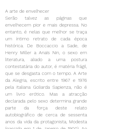
A arte de envelhecer
Serão talvez as páginas que 
envelhecem pior e mais depressa. No 
entanto, é nelas que melhor se traça 
um íntimo retrato de cada época 
histórica. De Boccaccio a Sade, de 
Henry Miller a Anaïs Nin, o sexo em 
literatura, aliado a uma postura 
contestatária do autor, é matéria frágil, 
que se desgasta com o tempo. A Arte 
da Alegria, escrito entre 1967 e 1976 
pela italiana Goliarda Sapienza, não é 
um livro erótico. Mas a atracção 
declarada pelo sexo determina grande 
parte da força deste relato 
autobiográfico de cerca de sessenta 
anos da vida da protagonista, Modesta 
(nascida em 1 de Janeiro de 1900). Ao 