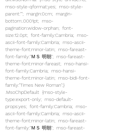
mso-style-qformat:yes;  mso-style-
parent:"";  margin:0cm;  margin-
bottom:.0001pt;  mso-
pagination:widow-orphan;  font-
size:12.0pt;  font-family:Cambria;  mso-
ascii-font-family:Cambria;  mso-ascii-
theme-font:minor-latin;  mso-fareast-
font-family:"ＭＳ 明朝";  mso-fareast-
theme-font:minor-fareast;  mso-hansi-
font-family:Cambria;  mso-hansi-
theme-font:minor-latin;  mso-bidi-font-
family:"Times New Roman";} 
.MsoChpDefault  {mso-style-
type:export-only;  mso-default-
props:yes;  font-family:Cambria;  mso-
ascii-font-family:Cambria;  mso-ascii-
theme-font:minor-latin;  mso-fareast-
font-family:"ＭＳ 明朝";  mso-fareast-