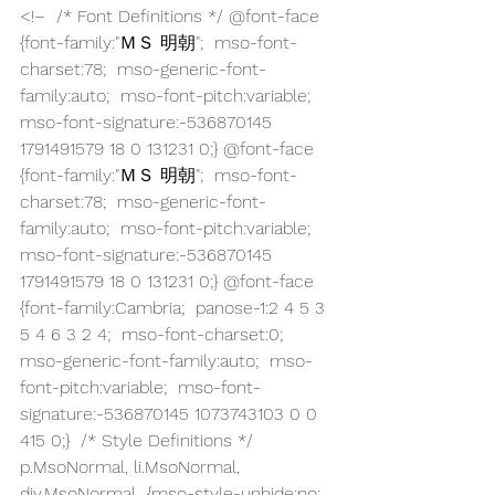
<!–  /* Font Definitions */ @font-face  
{font-family:"ＭＳ 明朝";  mso-font-
charset:78;  mso-generic-font-
family:auto;  mso-font-pitch:variable;  
mso-font-signature:-536870145 
1791491579 18 0 131231 0;} @font-face  
{font-family:"ＭＳ 明朝";  mso-font-
charset:78;  mso-generic-font-
family:auto;  mso-font-pitch:variable;  
mso-font-signature:-536870145 
1791491579 18 0 131231 0;} @font-face  
{font-family:Cambria;  panose-1:2 4 5 3 
5 4 6 3 2 4;  mso-font-charset:0;  
mso-generic-font-family:auto;  mso-
font-pitch:variable;  mso-font-
signature:-536870145 1073743103 0 0 
415 0;}  /* Style Definitions */ 
p.MsoNormal, li.MsoNormal, 
div.MsoNormal  {mso-style-unhide:no;  