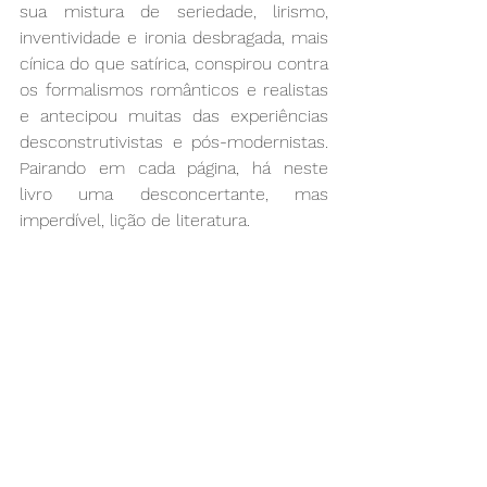
sua mistura de seriedade, lirismo, 
inventividade e ironia desbragada, mais 
cínica do que satírica, conspirou contra 
os formalismos românticos e realistas 
e antecipou muitas das experiências 
desconstrutivistas e pós-modernistas. 
Pairando em cada página, há neste 
livro uma desconcertante, mas 
imperdível, lição de literatura.
Uma Caneca de Tinta Irlandesa, Flann 
O’Brien, Cavalo de Ferro, 254 págs., 15 
euros
SOL 17-05-2013
© Filipa Melo (interdita reprodução 
integral sem autorização prévia) 
#Literaturairlandesa