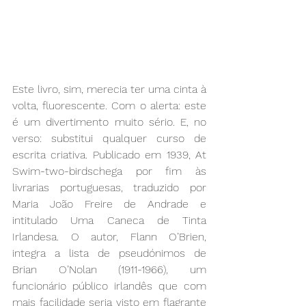
Este livro, sim, merecia ter uma cinta à 
volta, fluorescente. Com o alerta: este 
é um divertimento muito sério. E, no 
verso: substitui qualquer curso de 
escrita criativa. Publicado em 1939, At 
Swim-two-birdschega por fim às 
livrarias portuguesas, traduzido por 
Maria João Freire de Andrade e 
intitulado Uma Caneca de Tinta 
Irlandesa. O autor, Flann O’Brien, 
integra a lista de pseudónimos de 
Brian O’Nolan (1911-1966), um 
funcionário público irlandês que com 
mais facilidade seria visto em flagrante 