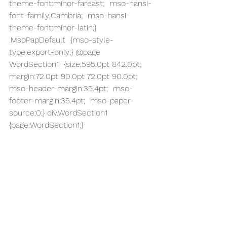
theme-font:minor-fareast;  mso-hansi-
font-family:Cambria;  mso-hansi-
theme-font:minor-latin;} 
.MsoPapDefault  {mso-style-
type:export-only;} @page 
WordSection1  {size:595.0pt 842.0pt;  
margin:72.0pt 90.0pt 72.0pt 90.0pt;  
mso-header-margin:35.4pt;  mso-
footer-margin:35.4pt;  mso-paper-
source:0;} div.WordSection1  
{page:WordSection1;}  