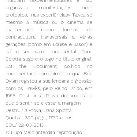
intitulam «experimentadores e não 
organizam manifestações nem 
protestos, mas experiências». Talvez só 
mesmo a música ou o cinema se 
mantenham como formas de 
contracultura transversais a várias 
gerações (como em Louise e Jason) e 
daí o seu valor documental. Dana 
Spiotta sugere-o logo no título original, 
Eat the Document, colhido no 
documentário homónimo no qual Bob 
Dylan registou a sua lendária digressão, 
com os Hawks, pelo Reino Unido, em 
1966. Destruir a Prova documenta o 
que é sentir-se e estar à margem. 
Destruir a Prova, Dana Spiotta, 
Quetzal, 320 págs., 17.70 euros
SOL/ 22-03-2013
© Filipa Melo (interdita reprodução 