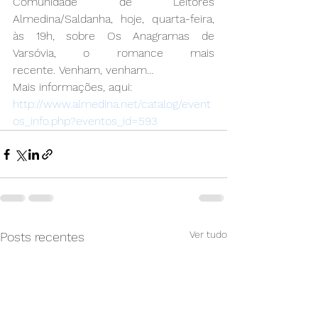
Comunidade de Leitores 
Almedina/Saldanha, hoje, quarta-feira, 
às 19h, sobre Os Anagramas de 
Varsóvia, o romance mais 
recente. Venham, venham…
Mais informações, aqui:
http://www.almedina.net/catalog/event
os_info.php?eventos_id=593
Ver tudo
Posts recentes