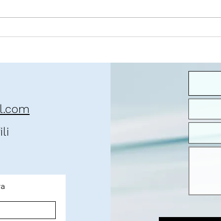
O contexto da pandemia
José 
que 
il.com
li
ra