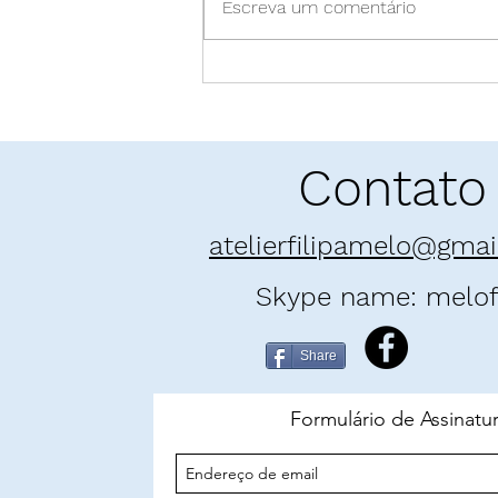
Escreva um comentário
Pó enamorado: "E as
Montanhas Ecoaram" | Khaled
Hosseini
Contato
atelierfilipamelo@gma
Skype name: melofi
Share
Formulário de Assinatu