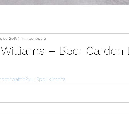
z. de 2010
1 min de leitura
 Williams – Beer Garden 
e.com/watch?v=_9pdLk1mdYs