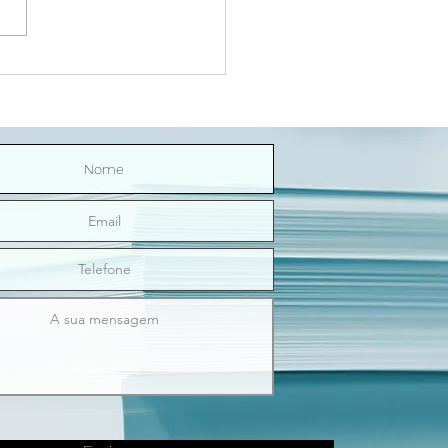
Riço Direitinho | O sexo
nos ilumina