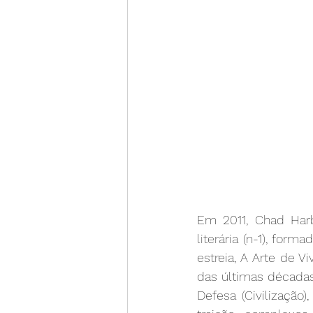
Em 2011, Chad Har
literária (n-1), fo
estreia, A Arte de V
das últimas décadas,
Defesa (Civilização