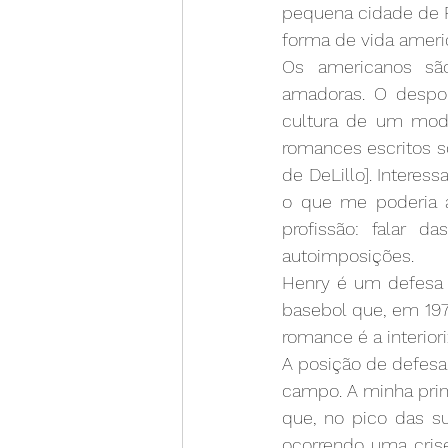
pequena cidade de R
forma de vida americ
Os americanos são
amadoras. O despor
cultura de um modo
romances escritos so
de DeLillo]. Intere
o que me poderia a
profissão: falar d
autoimposições.
Henry é um defesa m
basebol que, em 1972
romance é a interior
A posição de defesa 
campo. A minha prim
que, no pico das su
ocorrendo uma crise