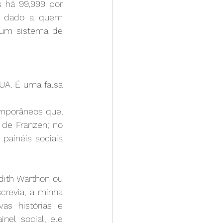
há 99,999 por 
e dado a quem 
um sistema de 
A. É uma falsa 
mporâneos que, 
 de Franzen; no 
ainéis sociais 
ith Warthon ou 
revia, a minha 
as histórias e 
el social, ele 