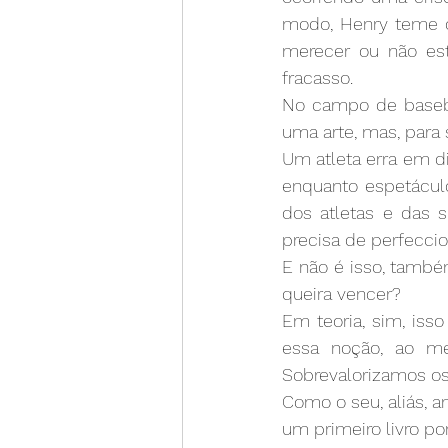
modo, Henry teme o
merecer ou não est
fracasso.
No campo de basebol
uma arte, mas, para
Um atleta erra em d
enquanto espetáculo
dos atletas e das s
precisa de perfeccio
E não é isso, també
queira vencer?
Em teoria, sim, is
essa noção, ao m
Sobrevalorizamos o
Como o seu, aliás, 
um primeiro livro po