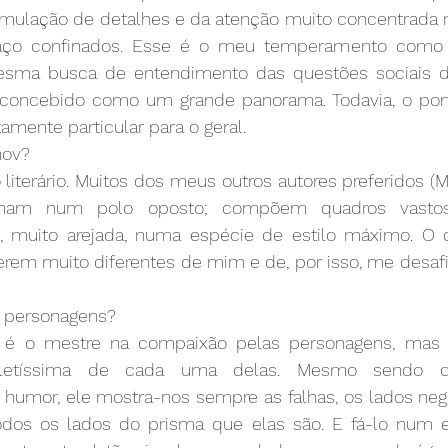
ulação de detalhes e da atenção muito concentrada 
o confinados. Esse é o meu temperamento como esc
ma busca de entendimento das questões sociais 
concebido como um grande panorama. Todavia, o pont
amente particular para o geral. 
hov?
iterário. Muitos dos meus outros autores preferidos (Mel
alham num polo oposto; compõem quadros vastos
l, muito arejada, numa espécie de estilo máximo. O 
serem muito diferentes de mim e de, por isso, me desaf
 
 personagens?
e é o mestre na compaixão pelas personagens, ma
letíssima de cada uma delas. Mesmo sendo co
umor, ele mostra-nos sempre as falhas, os lados negros
dos os lados do prisma que elas são. E fá-lo num es