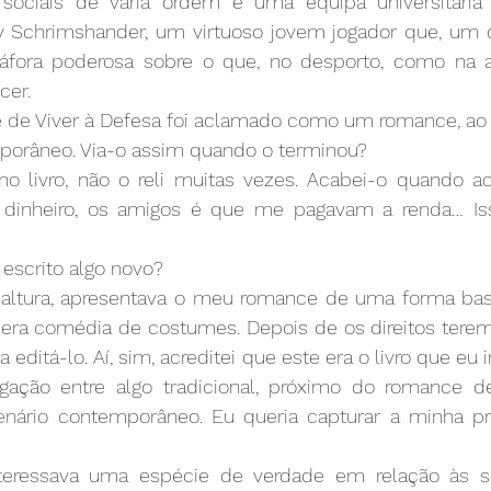
 sociais de vária ordem e uma equipa universitária
y Schrimshander, um virtuoso jovem jogador que, um 
áfora poderosa sobre o que, no desporto, como na ar
cer.
te de Viver à Defesa foi aclamado como um romance, a
mporâneo. Via-o assim quando o terminou?
no livro, não o reli muitas vezes. Acabei-o quando ac
m dinheiro, os amigos é que me pagavam a renda… I
 escrito algo novo?
a altura, apresentava o meu romance de uma forma bas
a comédia de costumes. Depois de os direitos terem 
editá-lo. Aí, sim, acreditei que este era o livro que eu
ugação entre algo tradicional, próximo do romance 
enário contemporâneo. Eu queria capturar a minha pr
teressava uma espécie de verdade em relação às sua