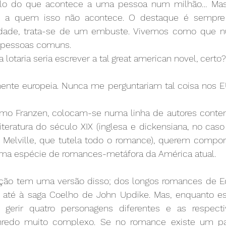
lo do que acontece a uma pessoa num milhão… Mas 
es a quem isso não acontece. O destaque é sempr
rdade, trata-se de um embuste. Vivemos como que n
s pessoas comuns.
 a lotaria seria escrever a tal great american novel, certo?
ente europeia. Nunca me perguntariam tal coisa nos EU
omo Franzen, colocam-se numa linha de autores conte
teratura do século XIX (inglesa e dickensiana, no caso
Melville, que tutela todo o romance), querem compor p
ma espécie de romances-metáfora da América atual.
ção tem uma versão disso; dos longos romances de Ed
 até à saga Coelho de John Updike. Mas, enquanto esc
gerir quatro personagens diferentes e as respectiv
nredo muito complexo. Se no romance existe um pain