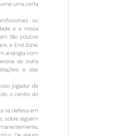
sume uma certa 
fissionais ou 
dade e a nossa 
am tão poucos 
ce, e End Zone, 
m analogia com 
essoa de outra 
mitações e das 
oso jogador de 
do, o centro do 
ca na defesa em 
s; sobre alguém 
rmanentemente, 
lico. De algum 