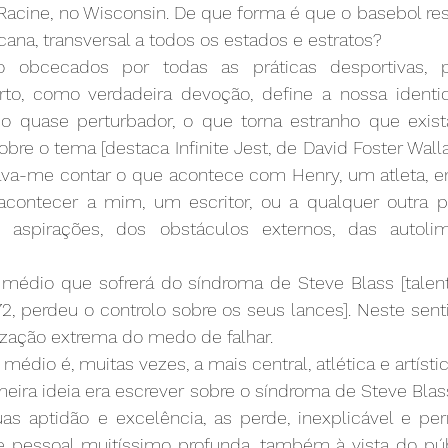
acine, no Wisconsin. De que forma é que o basebol re
ana, transversal a todos os estados e estratos?
 obcecados por todas as práticas desportivas, pro
to, como verdadeira devoção, define a nossa identi
 quase perturbador, o que torna estranho que exist
bre o tema [destaca Infinite Jest, de David Foster Walla
ssava-me contar o que acontece com Henry, um atleta, e
contecer a mim, um escritor, ou a qualquer outra p
as aspirações, dos obstáculos externos, das autoli
édio que sofrerá do síndroma de Steve Blass [talent
, perdeu o controlo sobre os seus lances]. Neste senti
ização extrema do medo de falhar. 
médio é, muitas vezes, a mais central, atlética e artísti
eira ideia era escrever sobre o síndroma de Steve Blas
as aptidão e excelência, as perde, inexplicável e pe
 pessoal muitíssimo profunda, também à vista do púb