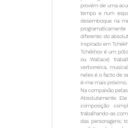
provém de uma acum
tempo e num espaç
desemboque na mes
programaticamente 
diferente: do absolut
Inspirado em Tchék
Tchékhov é um pólo l
ou Wallace) trab
verborreica, musica
neles é o facto de 
é-me mais próximo.
Na compaixão pelas
Absolutamente. El
composição comp
trabalhando-as com h
das personagens; to