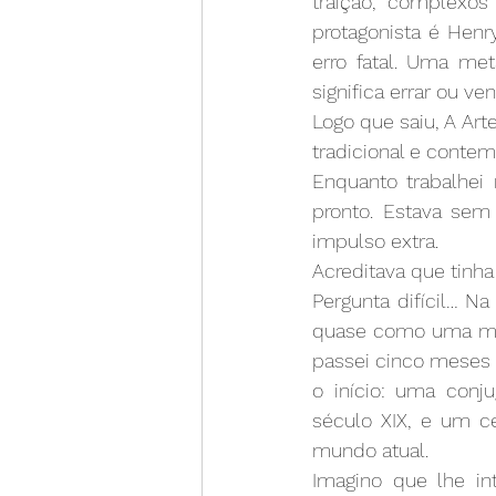
traição, complexos
protagonista é Henr
erro fatal. Uma met
significa errar ou ven
Logo que saiu, A Ar
tradicional e conte
Enquanto trabalhei 
pronto. Estava se
impulso extra. 
Acreditava que tinha
Pergunta difícil… N
quase como uma mer
passei cinco meses a 
o início: uma conj
século XIX, e um c
mundo atual.
Imagino que lhe in