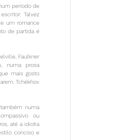
num período de 
ritor. Talvez 
de um romance 
o de partida é 
ville, Faulkner 
, numa prosa 
que mais gosto 
iarem. Tchékhov 
s também numa 
mpassivo ou 
, até a idiotia 
tilo conciso e 