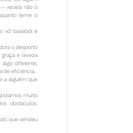
 receia não o 
 quanto teme o 
: «O basebol é 
dora o desporto 
 graça e leveza 
lgo diferente; 
 de eficiência. 
e a alguém que 
mpolamos muito 
 obstáculos. 
do, que vendeu 