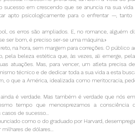
 sucesso em crescendo que se anuncia na sua vida —
ar apto psicologicamente para o enfrentar —, tanto
, os erros são ampliados. E, no romance, alguém diz
 se ser bom, é preciso ser-se uma máquina.»
ireto, na hora, sem margem para correções. O público a
, pela beleza estética que, às vezes, ali emerge, pela
uas atuações. Mas, para vencer, um atleta precisa de a
nismo técnico e de dedicar toda a sua vida a esta busca
m, o que a América, idealizada como meritocracia, ped
so ainda é verdade. Mas também é verdade que nós e
esmo tempo que menosprezamos a consciência dos
s casos de sucesso…
anunciado como o do graduado por Harvard, desemprega
r milhares de dólares…