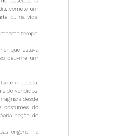
 de basebol. O 
dia, comete um 
te ou na vida, 
o mesmo tempo, 
hei que estava 
sso deu-me um 
tante modesta: 
sido vendidos, 
 imaginara desde 
de costumes do 
ópria noção do 
s origens, na 