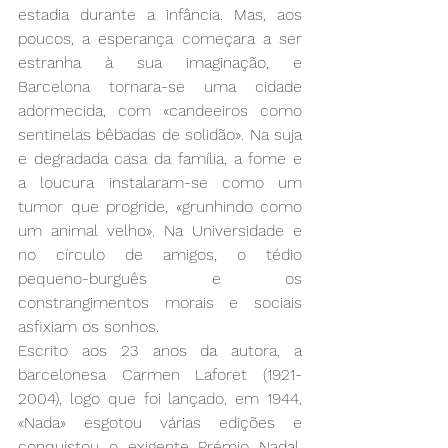
estadia durante a infância. Mas, aos 
poucos, a esperança começara a ser 
estranha à sua imaginação, e 
Barcelona tornara-se uma cidade 
adormecida, com «candeeiros como 
sentinelas bêbadas de solidão». Na suja 
e degradada casa da família, a fome e 
a loucura instalaram-se como um 
tumor que progride, «grunhindo como 
um animal velho». Na Universidade e 
no círculo de amigos, o tédio 
pequeno-burguês e os 
constrangimentos morais e sociais 
asfixiam os sonhos.
Escrito aos 23 anos da autora, a 
barcelonesa Carmen Laforet (1921-
2004), logo que foi lançado, em 1944, 
«Nada» esgotou várias edições e 
conquistou o exigente Prémio Nadal. 