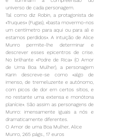
e iluminam a compreensão do 
universo de cada personagem.
Tal como diz Robin, a protagonista de 
«Truques» (Fugas), «basta movermo-nos 
um centímetro para aqui ou para ali e 
estamos perdidos». A intuição de Alice 
Munro permite-lhe determinar e 
descrever esses epicentros de crise. 
No brilhante «Podre de Rica» (O Amor 
de Uma Boa Mulher), a personagem 
Karin descreve-se como «algo de 
imenso, de tremeluzente e autónomo, 
com picos de dor em certos sítios, e 
no restante uma extensa e monótona 
planície». São assim as personagens de 
Munro: imensamente iguais a nós e 
dramaticamente diferentes.
O Amor de uma Boa Mulher, Alice 
Munro, 265 págs., 17 euros