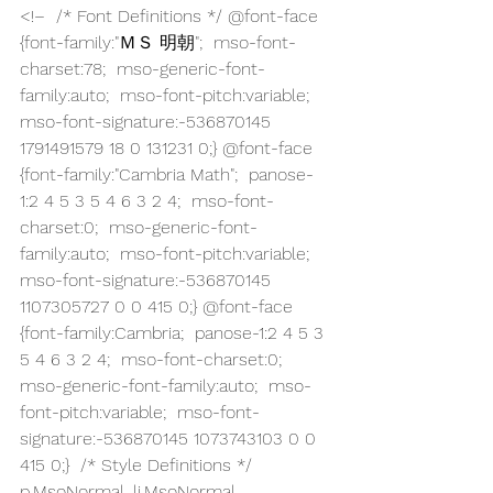
<!–  /* Font Definitions */ @font-face  
{font-family:"ＭＳ 明朝";  mso-font-
charset:78;  mso-generic-font-
family:auto;  mso-font-pitch:variable;  
mso-font-signature:-536870145 
1791491579 18 0 131231 0;} @font-face  
{font-family:"Cambria Math";  panose-
1:2 4 5 3 5 4 6 3 2 4;  mso-font-
charset:0;  mso-generic-font-
family:auto;  mso-font-pitch:variable;  
mso-font-signature:-536870145 
1107305727 0 0 415 0;} @font-face  
{font-family:Cambria;  panose-1:2 4 5 3 
5 4 6 3 2 4;  mso-font-charset:0;  
mso-generic-font-family:auto;  mso-
font-pitch:variable;  mso-font-
signature:-536870145 1073743103 0 0 
415 0;}  /* Style Definitions */ 
p.MsoNormal, li.MsoNormal, 