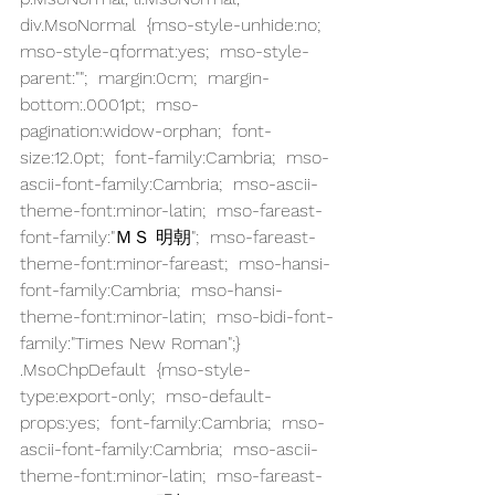
div.MsoNormal  {mso-style-unhide:no;  
mso-style-qformat:yes;  mso-style-
parent:"";  margin:0cm;  margin-
bottom:.0001pt;  mso-
pagination:widow-orphan;  font-
size:12.0pt;  font-family:Cambria;  mso-
ascii-font-family:Cambria;  mso-ascii-
theme-font:minor-latin;  mso-fareast-
font-family:"ＭＳ 明朝";  mso-fareast-
theme-font:minor-fareast;  mso-hansi-
font-family:Cambria;  mso-hansi-
theme-font:minor-latin;  mso-bidi-font-
family:"Times New Roman";} 
.MsoChpDefault  {mso-style-
type:export-only;  mso-default-
props:yes;  font-family:Cambria;  mso-
ascii-font-family:Cambria;  mso-ascii-
theme-font:minor-latin;  mso-fareast-