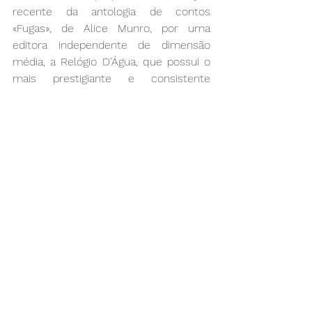
recente da antologia de contos 
«Fugas», de Alice Munro, por uma 
editora independente de dimensão 
média, a Relógio D’Água, que possui o 
mais prestigiante e consistente 
catálogo de grande ficção e ensaio 
internacionais (ainda que, por vezes, 
com traduções de questionável 
qualidade). Munro nasceu em 1931, na 
província canadiana de Ontario, cenário 
privilegiado da sua ficção. Estreou-se 
com sucesso imediato nos anos 60 e, 
na década seguinte, a publicação dos 
seus contos na revista “The New 
Yorker” levou os norte-americanos a 
adoptá-la como um dos seus 
melhores contistas (no «The New York 
Times» foi qualificada como «um dos 