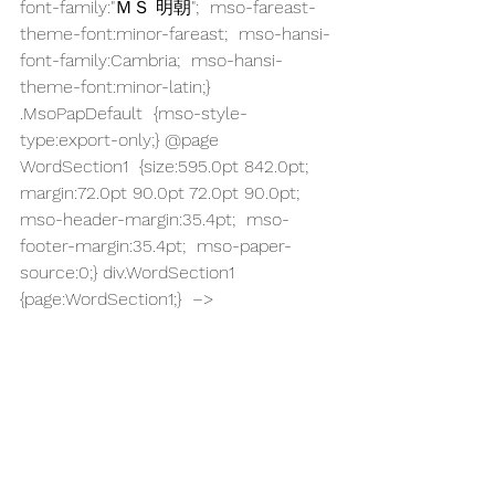
font-family:"ＭＳ 明朝";  mso-fareast-
theme-font:minor-fareast;  mso-hansi-
font-family:Cambria;  mso-hansi-
theme-font:minor-latin;} 
.MsoPapDefault  {mso-style-
type:export-only;} @page 
WordSection1  {size:595.0pt 842.0pt;  
margin:72.0pt 90.0pt 72.0pt 90.0pt;  
mso-header-margin:35.4pt;  mso-
footer-margin:35.4pt;  mso-paper-
source:0;} div.WordSection1  
{page:WordSection1;}  –>       