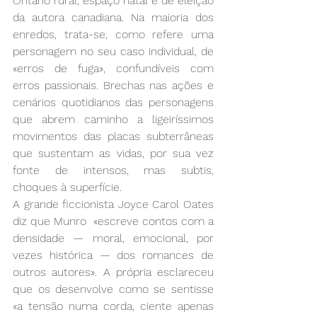
Ontário rural, espaço natal e de eleição 
da autora canadiana. Na maioria dos 
enredos, trata-se, como refere uma 
personagem no seu caso individual, de 
«erros de fuga», confundíveis com 
erros passionais. Brechas nas ações e 
cenários quotidianos das personagens 
que abrem caminho a ligeiríssimos 
movimentos das placas subterrâneas 
que sustentam as vidas, por sua vez 
fonte de intensos, mas subtis, 
choques à superfície.
A grande ficcionista Joyce Carol Oates 
diz que Munro  «escreve contos com a 
densidade — moral, emocional, por 
vezes histórica — dos romances de 
outros autores». A própria esclareceu 
que os desenvolve como se sentisse 
«a tensão numa corda, ciente apenas 