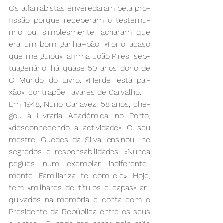
Os al­far­ra­bis­tas en­ve­re­da­ram pe­la pro­
fis­são por­que re­ce­be­ram o tes­te­mu­
nho ou, sim­ples­men­te, acha­ram que 
era um bom ga­nha­–pão. «Foi o aca­so 
que me guiou», afir­ma João Pi­res, sep­
tua­ge­ná­rio, há qua­se 50 anos do­no de 
O Mun­do do Li­vro. «Her­dei es­ta pai­
xão», con­tra­põe Ta­va­res de Car­va­lho. 
Em 1948, Nu­no Ca­na­vez, 58 anos, che­
gou à Li­vra­ria Aca­dé­mi­ca, no Por­to, 
«des­co­nhe­cen­do a ac­ti­vi­da­de». O seu 
mes­tre, Gue­des da Sil­va, en­si­nou­–lhe 
se­gre­dos e res­pon­sa­bi­li­da­des. «Nun­ca 
pe­gues num exem­plar in­di­fe­ren­te­
men­te. Fa­mi­lia­ri­za­–te com ele». Ho­je, 
tem «mi­lha­res de tí­tu­los e ca­pas» ar­
qui­va­dos na me­mó­ria e con­ta com o 
Pre­si­den­te da Re­pú­bli­ca en­tre os seus 