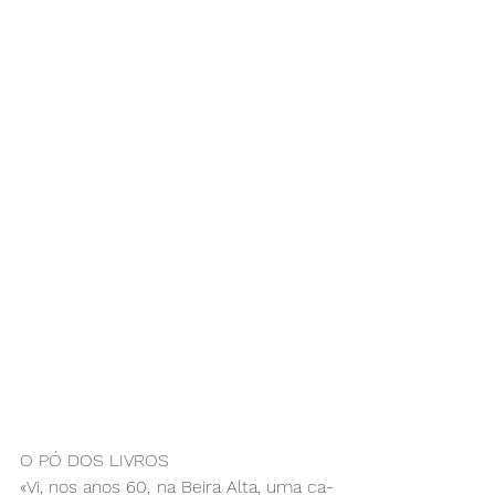
O PÓ DOS LI­VROS
«Vi, nos anos 60, na Bei­ra Al­ta, uma ca­