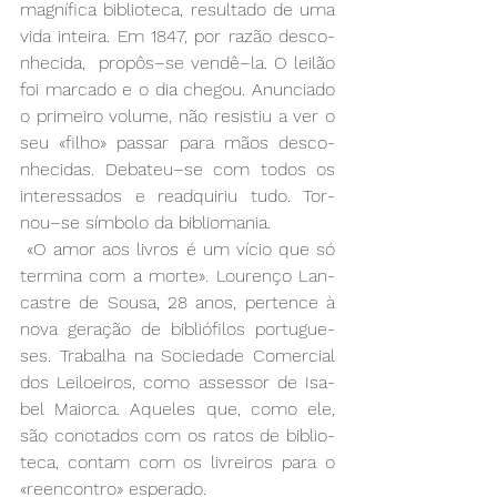
mag­ní­fi­ca bi­blio­te­ca, re­sul­ta­do de uma 
vi­da in­tei­ra. Em 1847, por ra­zão des­co­
nhe­ci­da,  pro­pôs­–se ven­dê­–la. O lei­lão 
foi mar­ca­do e o dia che­gou. Anun­cia­do 
o pri­mei­ro vo­lu­me, não re­sis­tiu a ver o 
seu «fi­lho» pas­sar pa­ra mãos des­co­
nhe­ci­das. De­ba­teu­–se com to­dos os 
in­te­res­sa­dos e read­qui­riu tu­do. Tor­
nou­–se sím­bo­lo da bi­blio­ma­nia. 
 «O amor aos li­vros é um ví­cio que só 
ter­mi­na com a mor­te». Lou­ren­ço Lan­
cas­tre de Sou­sa, 28 anos, per­ten­ce à 
no­va ge­ra­ção de bi­blió­fi­los por­tu­gue­
ses. Tra­ba­lha na So­cie­da­de Co­mer­cial 
dos Lei­loei­ros, co­mo asses­sor de Isa­
bel Maior­ca. Aque­les que, co­mo ele, 
são co­no­ta­dos com os ra­tos de bi­blio­
te­ca, con­tam com os li­vrei­ros pa­ra o 
«reen­con­tro» es­pe­ra­do.