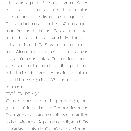
al­far­ra­bis­ta por­tu­gue­sa, a Li­vra­ria Ar­tes 
e Le­tras, é mor­daz: «Os tec­no­cra­tas 
ape­nas amam os li­vros de che­ques.»  
Os ver­da­dei­ros clien­tes são os que 
man­têm as ter­tú­lias. Pas­sam as ma­
nhãs de sá­ba­do na Li­vra­ria His­tó­ri­ca e 
Ul­tra­ma­ri­na.. J. C. Sil­va, co­nhe­ci­do co­
mo Al­mar­jão, re­ce­be­–os nu­ma das 
suas inú­me­ras sa­las. Pro­por­cio­na con­
ver­sas com fun­do de jar­dim, per­fu­me 
e his­tó­rias de li­vros. A apoiá­–lo es­tá a 
sua fi­lha Mar­ga­ri­da, 37 anos, sua su­
ces­so­ra.      
ES­TÁ EM PRA­ÇA
«Te­mas co­mo ar­ma­ria, ge­nea­lo­gia, ca­
ça, cu­li­ná­ria, vi­nhos e Des­co­bri­men­tos 
Por­tu­gue­ses são clás­si­cos», cla­ri­fi­ca 
Isa­bel Maior­ca. A pri­mei­ra edi­ção d’ Os 
Lu­sía­das  (Luís de Ca­mões), da Men­sa­