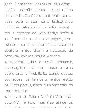
gem  (Fer­nan­do Pes­soa) ou da Pe­re­gri­
na­ção  (Fer­não Men­des Pin­to) nun­ca 
des­va­lo­ri­za­rão. São o con­tri­bu­to por­tu­
guês pa­ra o pa­tri­mó­nio bi­blio­grá­fi­co 
uni­ver­sal. Além des­tes va­lo­res se­gu­
ros, a com­pra do li­vro an­ti­go so­fre a 
in­fluên­cia de mo­das. «As pe­ças jor­na­
lís­ti­cas, re­cen­sões li­te­rá­rias e te­ses de 
dou­to­ra­men­tos di­tam a flu­tua­ção da 
pro­cu­ra», ex­pli­ca Sér­gio Mo­re­no.
«O que es­tá a dar»  é Ca­mi­lo Pes­sa­nha, 
a Ge­ra­ção de 70, mo­der­nis­tas e li­vros 
so­bre ar­te e mo­bi­liá­rio. Lon­ge des­tas 
os­ci­la­ções de tem­pe­ra­men­tos es­tão 
os li­vros por­tu­gue­ses qui­nhen­tis­tas, os 
mais co­ta­dos.  
«Um li­vro do Pa­dre An­tó­nio Viei­ra, sé­
cu­lo XVII, é ra­ro mas não atin­ge os 