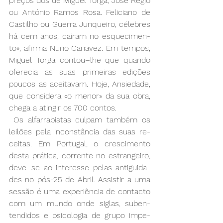
pre­ços dos de Mi­guel Tor­ga, Jo­sé Ré­gio 
ou An­tó­nio Ra­mos Ro­sa. Fe­li­cia­no de 
Cas­ti­lho ou Guer­ra Jun­quei­ro, cé­le­bres 
há cem anos, caí­ram no es­que­ci­men­
to», afir­ma Nu­no Ca­na­vez. Em tem­pos, 
Mi­guel Tor­ga con­tou­–lhe que quan­do 
ofe­re­cia as suas pri­mei­ras edi­ções 
pou­cos as acei­ta­vam. Ho­je, An­sie­da­de, 
que con­si­de­ra «o me­nor» da sua obra, 
che­ga a atin­gir os 700 con­tos. 
 Os al­far­ra­bis­tas cul­pam tam­bém os 
lei­lões pe­la in­cons­tân­cia das suas re­
cei­tas. Em Por­tu­gal, o cres­ci­men­to 
des­ta prá­ti­ca, cor­ren­te no es­tran­gei­ro, 
de­ve­–se ao in­te­res­se pe­las an­ti­gui­da­
des no pós-25 de Abril. As­sis­tir a uma 
ses­são é uma ex­pe­riên­cia de con­tac­to 
com um mun­do on­de si­glas, sub­en­
ten­di­dos e psi­co­lo­gia de gru­po im­pe­