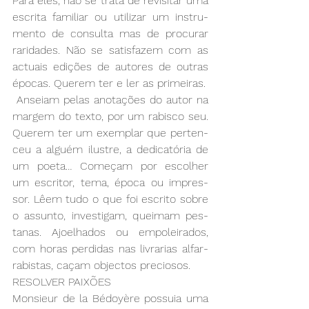
Pa­ra eles, não se tra­ta de re­vi­si­tar uma 
es­cri­ta fa­mi­liar ou uti­li­zar um ins­tru­
men­to de con­sul­ta mas de pro­cu­rar 
ra­ri­da­des. Não se sa­tis­fa­zem com as 
ac­tuais edi­ções de au­to­res de ou­tras 
épo­cas. Que­rem ter e ler as pri­mei­ras.
 An­seiam pe­las ano­ta­ções do au­tor na 
mar­gem do tex­to, por um ra­bis­co seu. 
Que­rem ter um exem­plar que per­ten­
ceu a al­guém ilus­tre, a de­di­ca­tó­ria de 
um poe­ta… Co­me­çam por es­co­lher 
um es­cri­tor, te­ma, épo­ca ou im­pres­
sor. Lêem tu­do o que foi es­cri­to so­bre 
o as­sun­to, in­ves­ti­gam, quei­mam pes­
ta­nas. Ajoe­lha­dos ou em­po­lei­ra­dos, 
com ho­ras per­di­das nas li­vra­rias al­far­
ra­bis­tas, ca­çam ob­jec­tos pre­cio­sos. 
RE­SOL­VER PAI­XÕES
Mon­sieur de la Bé­doyè­re pos­suia uma 