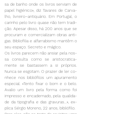
sa de ba­nho on­de os li­vros ser­viam de 
pa­pel hi­gié­ni­co», diz Ta­va­res de Car­va­
lho, li­vrei­ro­–an­ti­quá­rio. Em Por­tu­gal, o 
ca­ri­nho pe­lo li­vro qua­se não tem tra­di­
ção. Ape­sar dis­so, há 200 anos que se 
pro­cu­ram e co­mer­cia­li­zam obras an­ti­
gas. Bi­blio­fi­lia e al­far­ra­bis­mo man­têm o 
seu es­pa­ço. Se­cre­to e má­gi­co. 
Os li­vros pa­re­cem não an­siar pe­la nos­
sa con­sul­ta co­mo se aris­to­cra­ti­ca­
men­te se bas­tas­sem a si pró­prios. 
Nun­ca se es­go­tam. O pra­zer de ler co­
nhe­ce nos bi­blió­fi­los um apu­ra­men­to 
es­pe­cial. «Ten­to fi­xar o bom e o be­lo. 
Ava­lio um li­vro pe­la for­ma co­mo foi 
im­pres­so e en­ca­der­na­do, pe­la qua­li­da­
de da ti­po­gra­fia e das gra­vu­ras…», ex­
pli­ca Sér­gio Mo­re­no, 22 anos, bi­blió­fi­lo.