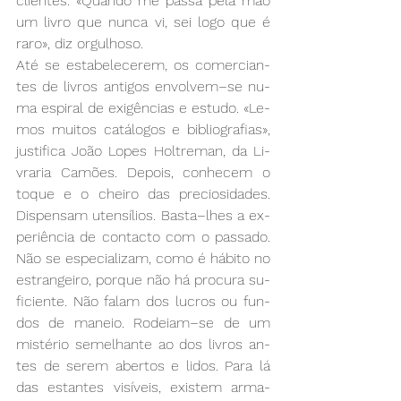
clien­tes. «Quan­do me pas­sa pe­la mão 
um li­vro que nun­ca vi, sei lo­go que é 
ra­ro», diz or­gu­lho­so.  
Até se es­ta­be­le­ce­rem, os co­mer­cian­
tes de li­vros an­ti­gos en­vol­vem­–se nu­
ma es­pi­ral de exi­gên­cias e es­tu­do. «Le­
mos mui­tos ca­tá­lo­gos e bi­blio­gra­fias», 
jus­ti­fi­ca João Lo­pes Hol­tre­man, da Li­
vra­ria Ca­mões. De­pois, co­nhe­cem o 
to­que e o chei­ro das pre­cio­si­da­des. 
Dis­pen­sam uten­sí­lios. Bas­ta­–lhes a ex­
pe­riên­cia de con­tac­to com o pas­sa­do. 
Não se es­pe­cia­li­zam, co­mo é há­bi­to no 
es­tran­gei­ro, por­que não há pro­cu­ra su­
fi­cien­te. Não fa­lam dos lu­cros ou fun­
dos de ma­neio. Ro­deiam­–se de um 
mis­té­rio se­me­lhan­te ao dos li­vros an­
tes de se­rem aber­tos e li­dos. Pa­ra lá 
das es­tan­tes vi­sí­veis, exis­tem ar­ma­