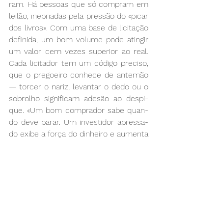
ram. Há pes­soas que só com­pram em 
lei­lão, ine­bria­das pe­la pres­são do «pi­car 
dos li­vros». Com uma ba­se de li­ci­ta­ção 
de­fi­ni­da, um bom vo­lu­me po­de atin­gir 
um va­lor cem ve­zes su­pe­rior ao real. 
Ca­da li­ci­ta­dor tem um có­di­go pre­ci­so, 
que o pre­goei­ro co­nhe­ce de an­te­mão 
— tor­cer o na­riz, le­van­tar o de­do ou o 
so­bro­lho sig­ni­fi­cam ade­são ao des­pi­
que. «Um bom com­pra­dor sa­be quan­
do de­ve pa­rar. Um in­ves­ti­dor apres­sa­
do exi­be a for­ça do di­nhei­ro e au­men­ta 
o va­lor da pe­ça», co­men­ta Ta­va­res de 
Car­va­lho. Luís Go­mes con­tra­ria a opi­
nião ge­ral: «Os lei­lões, com uma co­
mis­são fi­xa de 25%, não nos re­ti­ram 
po­der de com­pra. Ven­de­rem­–nos bi­
blio­te­cas é mais rá­pi­do e me­nos tra­
ba­lho­so.» 