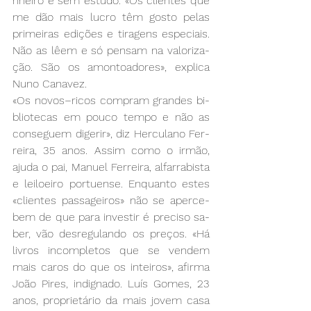
nhei­ro e sem es­tu­do. «Os clien­tes que 
me dão mais lu­cro têm gos­to pe­las 
pri­mei­ras edi­ções e ti­ra­gens es­pe­ciais. 
Não as lêem e só pen­sam na va­lo­ri­za­
ção. São os amon­toa­do­res», ex­pli­ca 
Nu­no Ca­na­vez. 
«Os no­vos­–ri­cos com­pram gran­des bi­
blio­te­cas em pou­co tem­po e não as 
con­se­guem di­ge­rir», diz Her­cu­la­no Fer­
rei­ra, 35 anos. As­sim co­mo o ir­mão, 
aju­da o pai, Ma­nuel Fer­rei­ra, al­far­ra­bis­ta 
e lei­loei­ro por­tuen­se. En­quan­to es­tes 
«clien­tes pas­sa­gei­ros» não se aper­ce­
bem de que pa­ra in­ves­tir é pre­ci­so sa­
ber, vão des­re­gu­lan­do os pre­ços. «Há 
li­vros in­com­ple­tos que se ven­dem 
mais ca­ros do que os in­tei­ros», afir­ma 
João Pi­res, in­dig­na­do. Luís Go­mes, 23 
anos, pro­prie­tá­rio da mais jo­vem ca­sa 