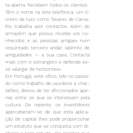
ta aber­ta. Re­ce­bem to­dos os clien­tes.  
Têm o no­me na lis­ta te­le­fó­ni­ca. Um li­
vrei­ro de lu­xo co­mo Ta­va­res de Car­va­
lho tra­ba­lha «por con­tac­to». Além do 
ar­ma­zém que pos­sui, re­ce­be «os co­
nhe­ci­dos e as pes­soas ami­gas» num 
re­quin­ta­do ter­cei­ro an­dar, la­bi­rin­to de 
an­ti­gui­da­des — a sua ca­sa. Con­tac­ta 
mais com o es­tran­gei­ro e de­fen­de es­
se «alar­gar de ho­ri­zon­tes». 
Em Por­tu­gal, es­te ofí­cio, ti­do no pas­sa­
do co­mo tra­ba­lho de usu­rá­rios e char­
la­tões, dei­xou de ter afic­cio­na­dos ape­
nas en­tre os que se in­te­res­sam pe­la 
cul­tu­ra. De re­pen­te, os in­ves­ti­do­res 
aper­ce­be­ram­–se de que es­ta apli­ca­
ção de ca­pi­tal lhes po­de pro­por­cio­nar 
um es­ta­tu­to que se con­quis­ta com di­