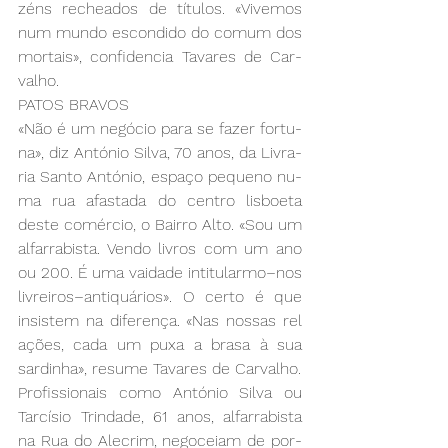
zéns re­chea­dos de tí­tu­los. «Vi­ve­mos 
num mun­do es­con­di­do do co­mum dos 
mor­tais», con­fi­den­cia Ta­va­res de Car­
va­lho.
PA­TOS BRA­VOS
«Não é um ne­gó­cio pa­ra se fa­zer for­tu­
na», diz An­tó­nio Sil­va, 70 anos, da Li­vra­
ria San­to An­tó­nio, es­pa­ço pe­que­no nu­
ma rua afas­ta­da do cen­tro lis­boe­ta 
des­te co­mér­cio, o Bair­ro Al­to. «Sou um 
al­far­ra­bis­ta. Ven­do li­vros com um ano 
ou 200. É uma vai­da­de in­ti­tu­lar­mo­–nos 
li­vrei­ros­–an­ti­quá­rios». O cer­to é que 
in­sis­tem na di­fe­ren­ça. «Nas nos­sas re­l
a­ções, ca­da um pu­xa a bra­sa à sua 
sar­di­nha», re­su­me Ta­va­res de Car­va­lho.
Pro­fis­sio­nais co­mo An­tó­nio Sil­va ou 
Tar­cí­sio Trin­da­de, 61 anos, al­far­ra­bis­ta 
na Rua do Ale­crim, ne­go­ceiam de por­