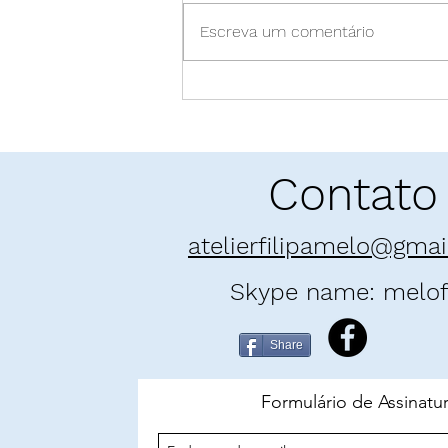
Escreva um comentário
Pó enamorado: "E as
Montanhas Ecoaram" | Khaled
Hosseini
Contato
atelierfilipamelo@gma
Skype name: melofi
Share
Formulário de Assinatu