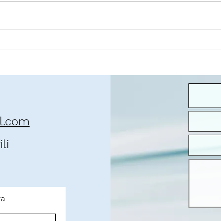
O contexto da pandemia
José 
que 
il.com
li
ra