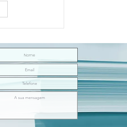
Riço Direitinho | O sexo
nos ilumina