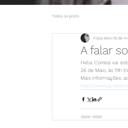
Todos os posts
Filipa Melo
18 de ma
A falar 
Helia Correia vai e
26 de Maio, às 19h (
Mais informações, aq
http://www.almedina