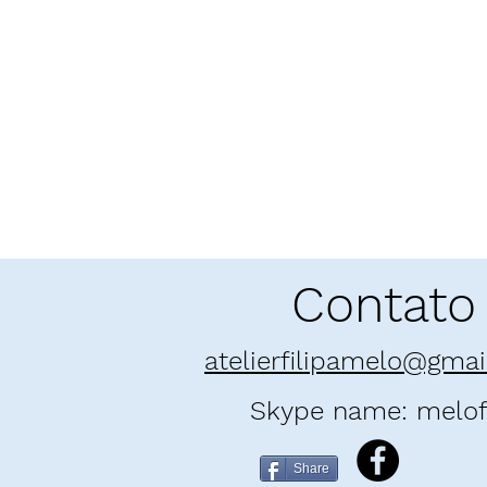
Contato
atelierfilipamelo@gma
Skype name: melofi
Share