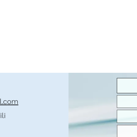
il.com
li