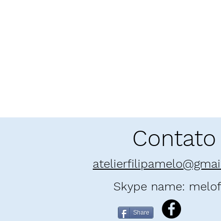
Contato
atelierfilipamelo@gma
Skype name: melofi
Share