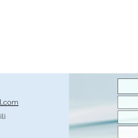
il.com
li