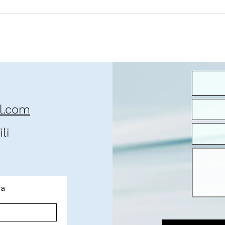
il.com
li
ra