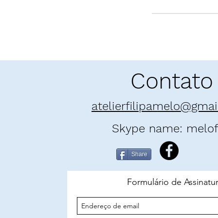
Contato
atelierfilipamelo@gma
Skype name: melofi
Share
Formulário de Assinatu