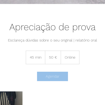
Apreciação de prova
Esclareça dúvidas sobre o seu original | relatório oral
50
euros
45 min
4
50 €
Online
5
m
i
Agendar
n