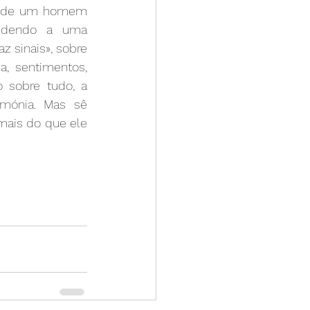
do de um homem 
ndendo a uma 
z sinais», sobre 
pa, sentimentos, 
 sobre tudo, a 
mónia. Mas sê 
mais do que ele 