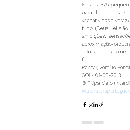
Nestes 676 pequeno
para lá e nos se
«negatividade voraz».
tudo (Deus, religião,
ambições, sensações
aproximação/prepar
educada e não me mac
foi.
Pensar, Vergílio Ferre
SOL/ 01-03-2013
© Filipa Melo (interd
#Literaturaportugue