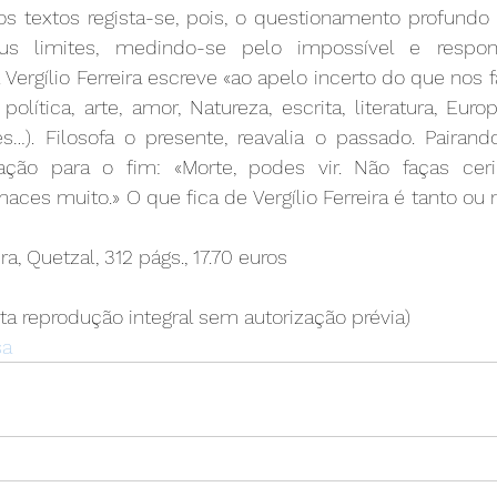
s textos regista-se, pois, o questionamento profun
us limites, medindo-se pelo impossível e respo
 Vergílio Ferreira escreve «ao apelo incerto do que nos fa
 política, arte, amor, Natureza, escrita, literatura, Euro
…). Filosofa o presente, reavalia o passado. Pairando
ação para o fim: «Morte, podes vir. Não faças ceri
es muito.» O que fica de Vergílio Ferreira é tanto ou 
ira, Quetzal, 312 págs., 17.70 euros
ita reprodução integral sem autorização prévia)
sa