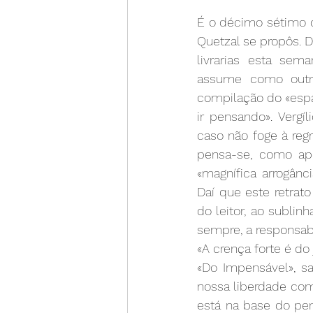
É o décimo sétimo do
Quetzal se propôs. D
livrarias esta sem
assume como outra
compilação do «espa
ir pensando». Vergí
caso não foge à reg
pensa-se, como apo
«magnífica arrogânci
Daí que este retra
do leitor, ao sublin
sempre, a responsab
«A crença forte é do
«Do Impensável», sa
nossa liberdade com
está na base do pens