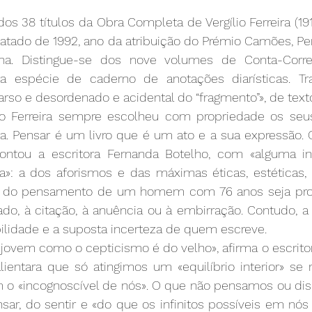
s 38 títulos da Obra Completa de Vergílio Ferreira (191
atado de 1992, ano da atribuição do Prémio Camões, Pen
ana. Distingue-se dos nove volumes de Conta-Corre
 espécie de caderno de anotações diarísticas. Tr
rso e desordenado e acidental do “fragmento”», de text
lio Ferreira sempre escolheu com propriedade os seus 
ra. Pensar é um livro que é um ato e a sua expressão. 
ntou a escritora Fernanda Botelho, com «alguma int
a»: a dos aforismos e das máximas éticas, estéticas, ex
to do pensamento de um homem com 76 anos seja propí
hado, à citação, à anuência ou à embirração. Contudo, a 
ilidade e a suposta incerteza de quem escreve.
 jovem como o cepticismo é do velho», afirma o escritor. 
lientara que só atingimos um «equilíbrio interior» se 
 o «incognoscível de nós». O que não pensamos ou discu
ar, do sentir e «do que os infinitos possíveis em nós p