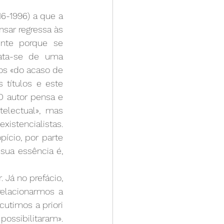
6-1996) a que a 
sar regressa às 
nte porque se 
ata-se de uma 
os «do acaso de 
títulos e este 
O autor pensa e 
electual», mas 
istencialistas. 
cio, por parte 
sua essência é, 
Já no prefácio, 
relacionarmos a 
timos a priori 
ossibilitaram». 