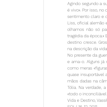
Agindo segundo a su
é vivo». Por isso, 
sentimento claro e d
Liss, oficial alemão
olhamos não só par
tragédia da época.»
destino cresce. Gr
na descrição da vid
No presente da guer
e ama-o. Alguns já 
como meras «figuras
quase insuportável 
mãos dadas na câma
Tólia. Na verdade, 
«todo o inconciliável
Vida e Destino, Vass
SOL/ 16-12-2011