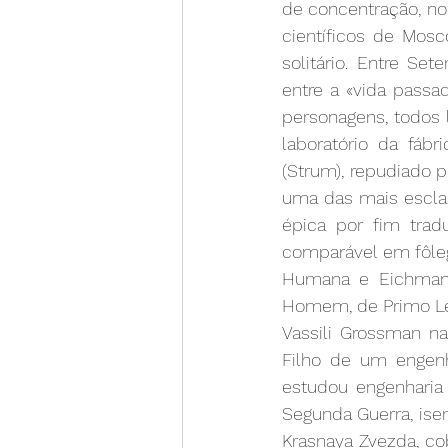
de concentração, no 
científicos de Mosc
solitário. Entre Se
entre a «vida passa
personagens, todos l
laboratório da fábr
(Strum), repudiado p
uma das mais esclar
épica por fim tradu
comparável em fôleg
Humana e Eichmann
Homem, de Primo Le
Vassili Grossman na
Filho de um engenh
estudou engenharia 
Segunda Guerra, isen
Krasnaya Zvezda, co