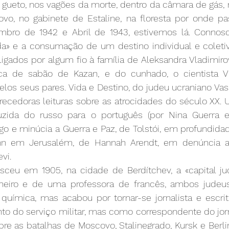
gueto, nos vagões da morte, dentro da câmara de gás, n
ovo, no gabinete de Estaline, na floresta por onde pas
tembro de 1942 e Abril de 1943, estivemos lá. Connos
da» e a consumação de um destino individual e coletiv
igados por algum fio à família de Aleksandra Vladimiro
ica de sabão de Kazan, e do cunhado, o cientista Vík
elos seus pares. Vida e Destino, do judeu ucraniano Vass
ecedoras leituras sobre as atrocidades do século XX. 
zida do russo para o português (por Nina Guerra e F
o e minúcia a Guerra e Paz, de Tolstói, em profundidad
 em Jerusalém, de Hannah Arendt, em denúncia a
vi.
sceu em 1905, na cidade de Berdítchev, a «capital judi
eiro e de uma professora de francês, ambos judeus
química, mas acabou por tornar-se jornalista e escrito
to do serviço militar, mas como correspondente do jorna
bre as batalhas de Moscovo, Stalinegrado, Kursk e Berl