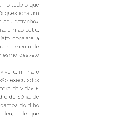
omo tudo o que 
ói questiona um 
 sou estranho». 
a, um ao outro, 
to consiste a 
o sentimento de 
 mesmo desvelo 
vive-o, mima-o 
são executados 
ra da vida». É 
e de Sófia, de 
campa do filho 
ndeu, a de que 