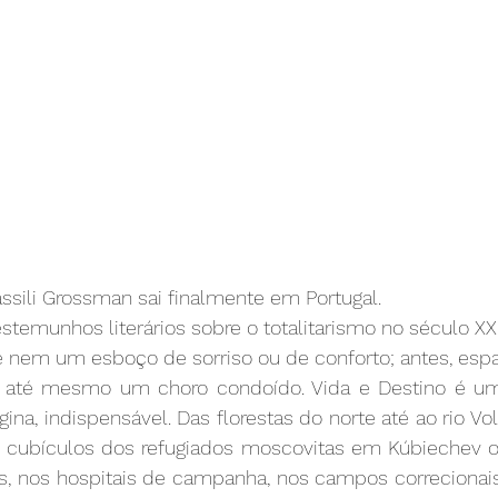
assili Grossman sai finalmente em Portugal. 
temunhos literários sobre o totalitarismo no século XX
 nem um esboço de sorriso ou de conforto; antes, espan
 até mesmo um choro condoído. Vida e Destino é uma le
ina, indispensável. Das florestas do norte até ao rio Vo
s cubículos dos refugiados moscovitas em Kúbiechev o
iras, nos hospitais de campanha, nos campos correciona