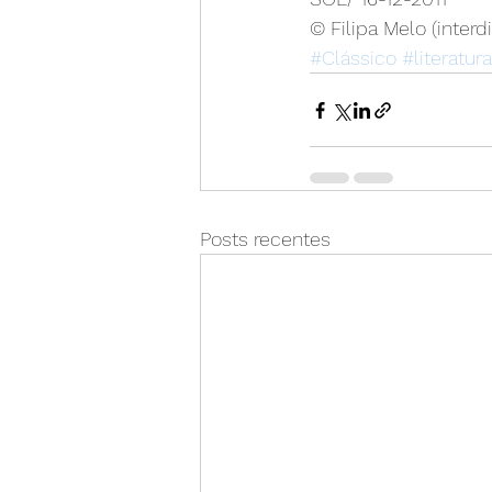
© Filipa Melo (interd
#Clássico
#literatur
Posts recentes