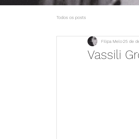
Todos os posts
Filipa Melo
25 de de
Vassili 