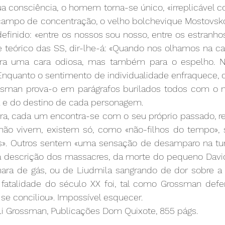
a consciência, o homem torna-se único, «irreplicável c
no campo de concentração, o velho bolchevique Mostovsk
efinido: «entre os nossos sou nosso, entre os estranhos
 e teórico das SS, dir-lhe-á: «Quando nos olhamos na car
a uma cara odiosa, mas também para o espelho. Nis
 Enquanto o sentimento de individualidade enfraquece, 
ossman prova-o em parágrafos burilados todos com o
a e do destino de cada personagem.
ra, cada um encontra-se com o seu próprio passado, re
não vivem, existem só, como «não-filhos do tempo», 
». Outros sentem «uma sensação de desamparo na tund
a descrição dos massacres, da morte do pequeno David 
ra de gás, ou de Liudmila sangrando de dor sobre a 
a fatalidade do século XX foi, tal como Grossman defe
 se conciliou». Impossível esquecer.
ili Grossman, Publicações Dom Quixote, 855 págs.