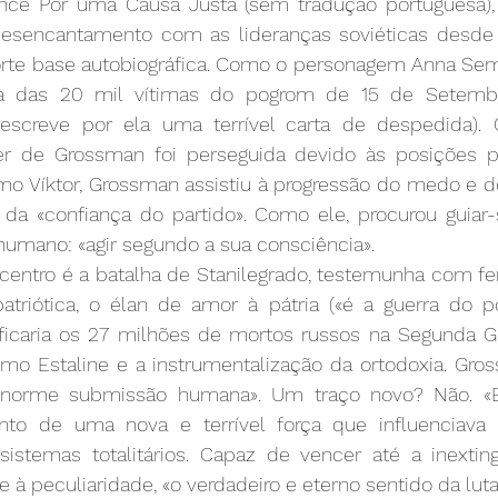
ce Por uma Causa Justa (sem tradução portuguesa), 
desencantamento com as lideranças soviéticas desde 
orte base autobiográfica. Como o personagem Anna Sem
ma das 20 mil vítimas do pogrom de 15 de Setemb
o escreve por ela uma terrível carta de despedida).
er de Grossman foi perseguida devido às posições po
mo Víktor, Grossman assistiu à progressão do medo e do
a «confiança do partido». Como ele, procurou guiar-
humano: «agir segundo a sua consciência».
 centro é a batalha de Stanilegrado, testemunha com fe
triótica, o élan de amor à pátria («é a guerra do po
ificaria os 27 milhões de mortos russos na Segunda Gue
simo Estaline e a instrumentalização da ortodoxia. Gro
enorme submissão humana». Um traço novo? Não. «E
nto de uma nova e terrível força que influenciava 
sistemas totalitários. Capaz de vencer até a inextingu
 à peculiaridade, «o verdadeiro e eterno sentido da luta