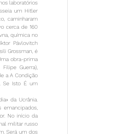
os laboratórios 
seia um Hitler 
co, caminharam 
o cerca de 160 
vna, química no 
tor Pávlovitch 
ili Grossman, é 
Uma obra-prima 
ilipe Guerra), 
e a A Condição 
 Se Isto É um 
a» da Ucrânia. 
 emancipados, 
r. No início da 
l militar russo 
im. Será um dos 