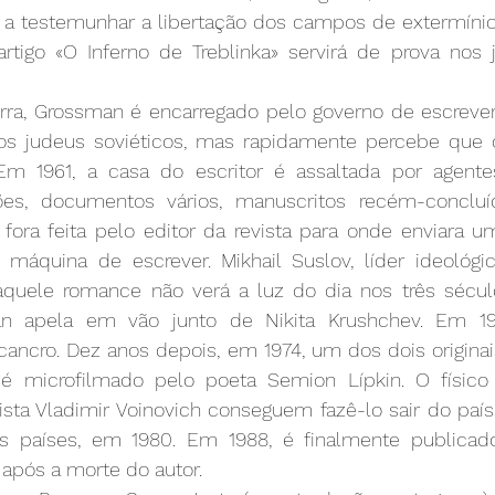
s a testemunhar a libertação dos campos de extermínio 
tigo «O Inferno de Treblinka» servirá de prova nos 
erra, Grossman é encarregado pelo governo de escrever 
os judeus soviéticos, mas rapidamente percebe que o
 Em 1961, a casa do escritor é assaltada por agent
es, documentos vários, manuscritos recém-concluí
fora feita pelo editor da revista para onde enviara um 
áquina de escrever. Mikhail Suslov, líder ideológico
quele romance não verá a luz do dia nos três século
an apela em vão junto de Nikita Krushchev. Em 19
cancro. Dez anos depois, em 1974, um dos dois originai
é microfilmado pelo poeta Semion Lípkin. O físico 
sta Vladimir Voinovich conseguem fazê-lo sair do país
s países, em 1980. Em 1988, é finalmente publicado
 após a morte do autor.