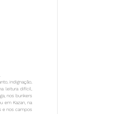
.
to, indignação, 
itura difícil, 
lga, nos bunkers 
u em Kazan, na 
is e nos campos 