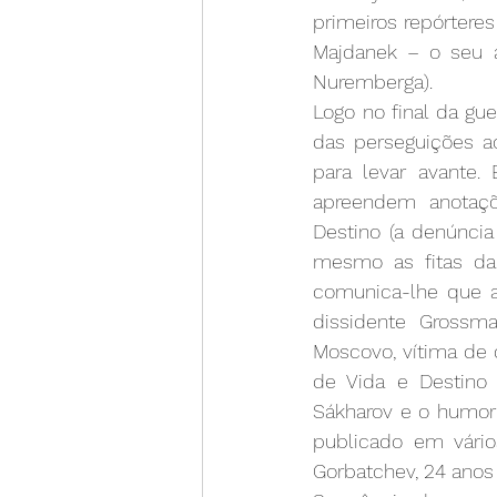
primeiros repórtere
Majdanek – o seu ar
Nuremberga).
Logo no final da gu
das perseguições a
para levar avante.
apreendem anotaçõ
Destino (a denúncia 
mesmo as fitas da m
comunica-lhe que a
dissidente Grossm
Moscovo, vítima de 
de Vida e Destino 
Sákharov e o humori
publicado em vário
Gorbatchev, 24 anos