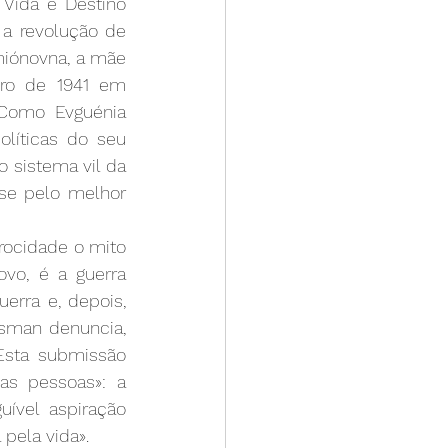
Vida e Destino 
a revolução de 
iónovna, a mãe 
ro de 1941 em 
 Como Evguénia 
líticas do seu 
 sistema vil da 
se pelo melhor 
rocidade o mito 
vo, é a guerra 
rra e, depois, 
ssman denuncia, 
sta submissão 
as pessoas»: a 
ível aspiração 
 pela vida».