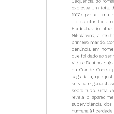
Sequência do roman
expressa um total 
1917 e possui uma f
do escritor foi u
Bérditchev (o filh
Nikoláevna, a mulh
primeiro marido. Co
denúncia em nome d
que foi dado ao ser 
Vida e Destino, cujo
da Grande Guerra pa
sagrada…») que just
serviria o generalís
sobre tudo, uma «
revela o aparecime
superviolência dos 
humana à liberdade e