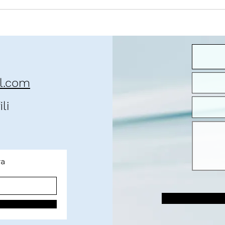
José 
que 
il.com
li
ra