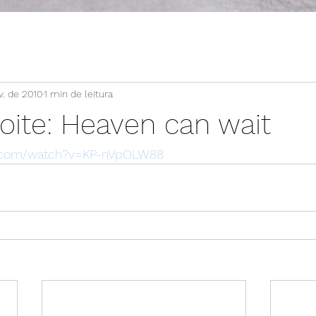
v. de 2010
1 min de leitura
oite: Heaven can wait
e.com/watch?v=KP-nVpOLW88