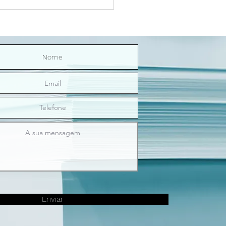
Riço Direitinho | O sexo
nos ilumina
Enviar