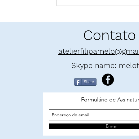
Pó enamorado: "E as
Montanhas Ecoaram" | Khaled
Hosseini
Contato
atelierfilipamelo@gma
Skype name: melofi
Share
Formulário de Assinatu
Enviar