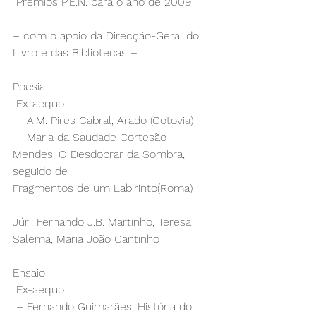
 Prémios P.E.N. para o ano de 2009
– com o apoio da Direcção-Geral do 
Livro e das Bibliotecas –
Poesia 
 Ex-aequo: 
 – A.M. Pires Cabral, Arado (Cotovia) 
 – Maria da Saudade Cortesão 
Mendes, O Desdobrar da Sombra, 
seguido de
Fragmentos de um Labirinto(Roma)
Júri: Fernando J.B. Martinho, Teresa 
Salema, Maria João Cantinho
Ensaio 
 Ex-aequo: 
 – Fernando Guimarães, História do 