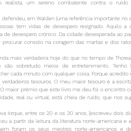
ealista, um sereno combatente contra o ruído e
 defendeu, em Walden (uma referência importante no se
essoas tem vidas de desespero resignado. Aquilo a
a de desespero crónico. Da cidade desesperada ao paí
 procurar consolo na coragem das martas e dos ratos-a
nda mais verdadeira hoje do que no tempo de Thorea
s são sobretudo meios de entretenimento. Tenho h
her cada minuto com qualquer coisa. Porque acredito qu
verdadeiros tesouros. O meu maior tesouro é a escrita
 O maior prémio que este livro me deu foi o encontro c
idade, real ou virtual, está cheia de ruído, que nos s
va Iorque, entre os 20 e os 30 anos, [escreveu dois di
eu a partir da leitura da literatura norte-americana e 
 Quem foram os seus mestres norte-americanos e 