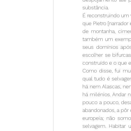
substância.
É reconstruindo um 
que Pietro [narrador
de montanha, cimen
também um exemplo 
seus domínios apó
escolher se bifurcas
construído e o que e
Como disse, fui mui
qual tudo é selvage
há nem Alascas, nem
há milénios. Andar n
pouco a pouco, desap
abandonados, a pôr d
europeia; não somo
selvagem. Habitar 