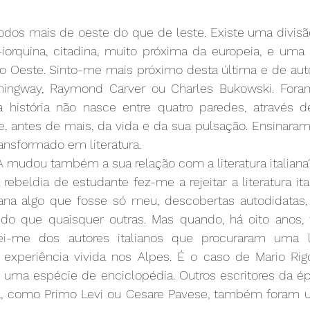
odos mais de oeste do que de leste. Existe uma divisão
iorquina, citadina, muito próxima da europeia, e uma o
 ao Oeste. Sinto-me mais próximo desta última e de aut
mingway, Raymond Carver ou Charles Bukowski. Fora
história não nasce entre quatro paredes, através d
sce, antes de mais, da vida e da sua pulsação. Ensinar
ansformado em literatura.
A mudou também a sua relação com a literatura italiana
rebeldia de estudante fez-me a rejeitar a literatura ital
cana algo que fosse só meu, descobertas autodidatas,
do que quaisquer outras. Mas quando, há oito anos, fu
ei-me dos autores italianos que procuraram uma 
xperiência vivida nos Alpes. É o caso de Mario Rigon
mo uma espécie de enciclopédia. Outros escritores da é
, como Primo Levi ou Cesare Pavese, também foram u