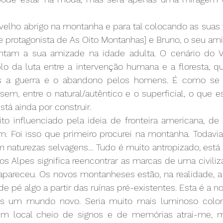
velho abrigo na montanha e para tal colocando as suas 
 e protagonista de As Oito Montanhas] e Bruno, o seu amig
tam a sua amizade na idade adulta. O cenário do Va
da luta entre a intervenção humana e a floresta, qu
s a guerra e o abandono pelos homens. É como se 
sem, entre o natural/autêntico e o superficial, o que e
stá ainda por construir.
to influenciado pela ideia de fronteira americana, de 
m. Foi isso que primeiro procurei na montanha. Todavia
 naturezas selvagens… Tudo é muito antropizado, está 
os Alpes significa reencontrar as marcas de uma civiliza
areceu. Os novos montanheses estão, na realidade, a re
e pé algo a partir das ruínas pré-existentes. Esta é a no
s um mundo novo. Seria muito mais luminoso coloniz
um local cheio de signos e de memórias atrai-me, 