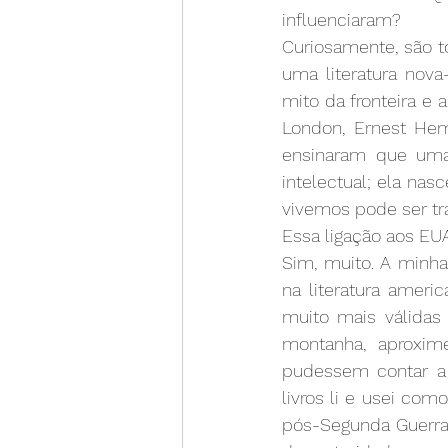
influenciaram?
Curiosamente, são t
uma literatura nova-
mito da fronteira e
London, Ernest He
ensinaram que uma 
intelectual; ela na
vivemos pode ser tr
Essa ligação aos EU
Sim, muito. A minha 
na literatura ameri
muito mais válidas 
montanha, aproxim
pudessem contar a e
livros li e usei co
pós-Segunda Guerra