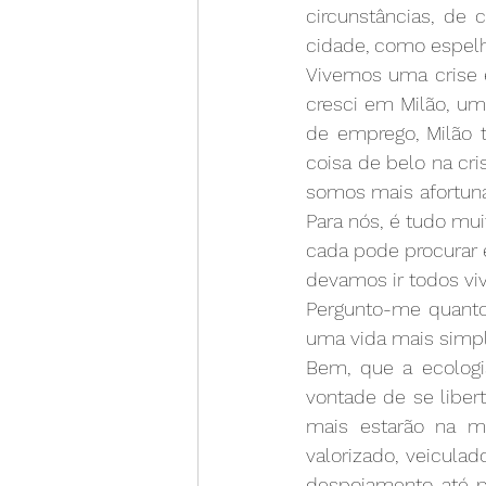
circunstâncias, de c
cidade, como espelho
Vivemos uma crise 
cresci em Milão, um
de emprego, Milão t
coisa de belo na cr
somos mais afortuna
Para nós, é tudo mui
cada pode procurar 
devamos ir todos viv
Pergunto-me quanto 
uma vida mais simpl
Bem, que a ecologi
vontade de se liber
mais estarão na m
valorizado, veicula
despojamento até p