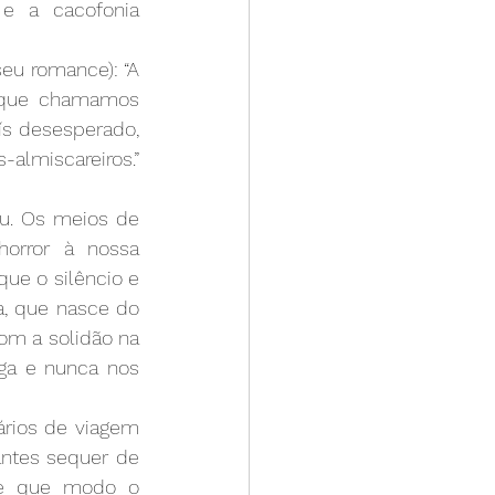
 a cacofonia 
u romance): “A 
 que chamamos 
s desesperado, 
lmiscareiros.” 
u. Os meios de 
orror à nossa 
e o silêncio e 
, que nasce do 
om a solidão na 
uga e nunca nos 
ários de viagem 
antes sequer de 
de que modo o 