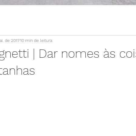
ai. de 2017
10 min de leitura
gnetti | Dar nomes às co
tanhas