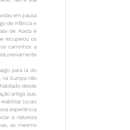
vidas em pausa 
o de infância e 
le de Aosta é 
e recuperou os 
os caminhos a 
stá previamente 
algo para lá do 
, na Europa não 
habitado desde 
ção antiga que, 
abilitar locais 
ssa experiência 
ar a natureza 
mas, ao mesmo 