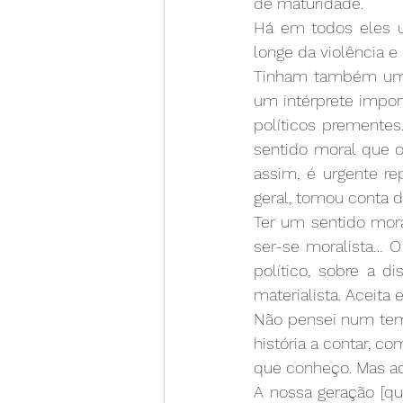
de maturidade.
Há em todos eles um
longe da violência e
Tinham também um eno
um intérprete impo
políticos premente
sentido moral que o
assim, é urgente re
geral, tomou conta d
Ter um sentido mora
ser-se moralista… 
político, sobre a d
materialista. Aceita 
Não pensei num tem
história a contar, c
que conheço. Mas ac
A nossa geração [qu