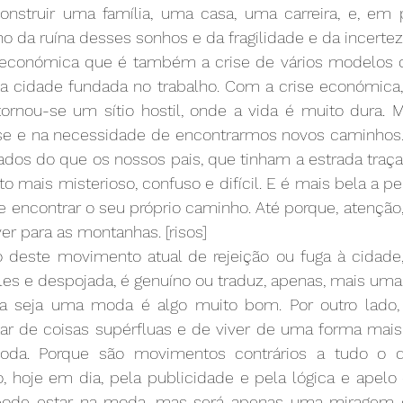
onstruir uma família, uma casa, uma carreira, e, em pa
 da ruína desses sonhos e da fragilidade e da incerteza
económica que é também a crise de vários modelos de
a cidade fundada no trabalho. Com a crise económica,
ornou-se um sítio hostil, onde a vida é muito dura. M
ise e na necessidade de encontrarmos novos caminhos…
dos do que os nossos pais, que tinham a estrada traça
to mais misterioso, confuso e difícil. E é mais bela a pe
e encontrar o seu próprio caminho. Até porque, atenção
er para as montanhas. [risos]
deste movimento atual de rejeição ou fuga à cidade,
es e despojada, é genuíno ou traduz, apenas, mais u
a seja uma moda é algo muito bom. Por outro lado, 
tar de coisas supérfluas e de viver de uma forma mais
oda. Porque são movimentos contrários a tudo o qu
do, hoje em dia, pela publicidade e pela lógica e apel
ode estar na moda, mas será apenas uma miragem de