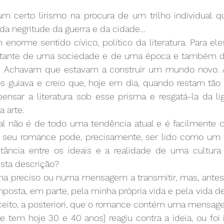
 certo lirismo na procura de um trilho individual qu
 da negritude da guerra e da cidade…
rme sentido cívico, político da literatura. Para eles,
rtante de uma sociedade e de uma época e também de
s. Achavam que estavam a construir um mundo novo. 
s guiava e creio que, hoje em dia, quando restam tão 
pensar a literatura sob esse prisma e resgatá-la da li
a arte.
l não é de todo uma tendência atual e é facilmente 
O seu romance pode, precisamente, ser lido como um 
istância entre os ideais e a realidade de uma cultura
esta descrição?
a preciso ou numa mensagem a transmitir, mas, antes
omposta, em parte, pela minha própria vida e pela vida de
eito, a posteriori, que o romance contém uma mensag
e tem hoje 30 e 40 anos] reagiu contra a ideia, ou foi