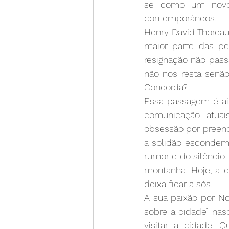
se como um novo r
contemporâneos.
Henry David Thoreau
maior parte das p
resignação não pass
não nos resta senão
Concorda?
Essa passagem é ai
comunicação atuai
obsessão por preenc
a solidão escondem 
rumor e do silêncio.
montanha. Hoje, a c
deixa ficar a sós.
A sua paixão por No
sobre a cidade] nasc
visitar a cidade.