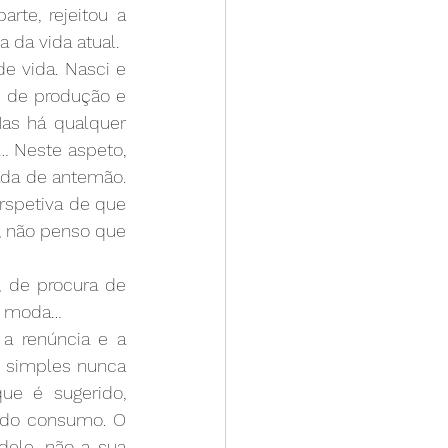
rte, rejeitou a 
 da vida atual. 
 vida. Nasci e 
 de produção e 
as há qualquer 
 Neste aspeto, 
da de antemão. 
rspetiva de que 
, não penso que 
 de procura de 
ma moda…
a renúncia e a 
 simples nunca 
e é sugerido, 
o do consumo. O 
le, não a sua 