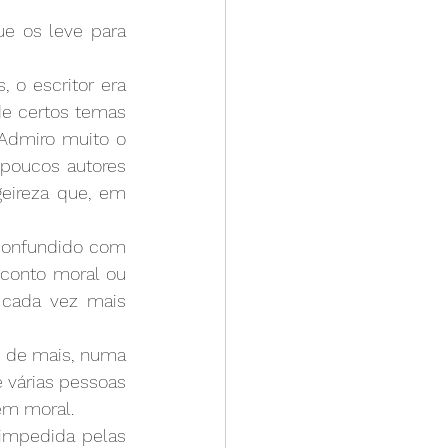
e os leve para 
 o escritor era 
 certos temas 
Admiro muito o 
poucos autores 
geireza que, em 
confundido com 
conto moral ou 
 cada vez mais 
 de mais, numa 
 várias pessoas 
em moral.
 impedida pelas 