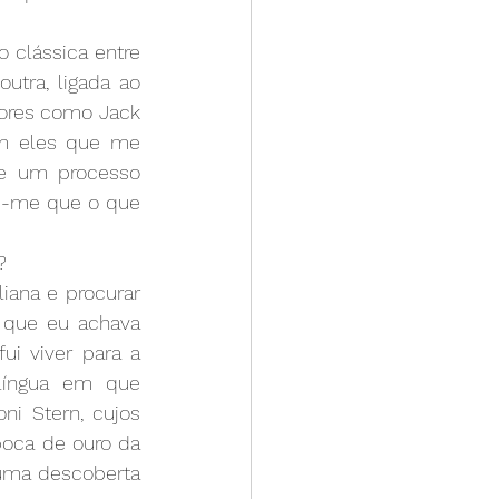
 clássica entre 
utra, ligada ao 
ores como Jack 
m eles que me 
e um processo 
am-me que o que 
?
iana e procurar 
 que eu achava 
i viver para a 
língua em que 
i Stern, cujos 
poca de ouro da 
ma descoberta 