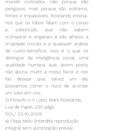
mundo civilizado», não porque são 
perigosos, mas porque são solitários, 
fortes e impassíveis. Rowlands ensina-
nos que os lobos falam com o corpo 
e, sobretudo, que não sabem 
«conspirar e enganar» e são alheios à 
«maldade moral» e a qualquer análise 
de custo-benefício. Isso é o que os 
distingue da inteligência social; uma 
qualidade humana que, assim posta, 
não abona muito a nosso favor e nos 
faz desejar que, talvez um dia, 
possamos correr o risco de acordar 
um lobo em nós. 
O Filósofo e o Lobo, Mark Rowlands, 
Lua de Papel, 230 págs.
SOL/ 23-10-2009
© Filipa Melo (interdita reprodução 
integral sem autorização prévia)