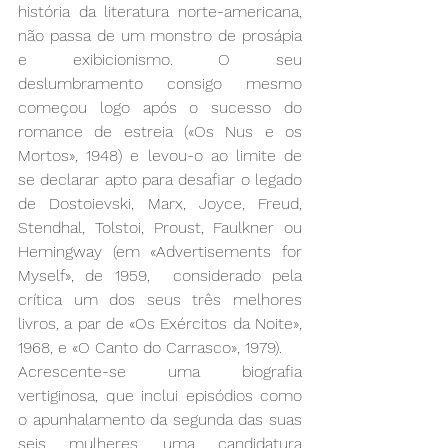
história da literatura norte-americana, 
não passa de um monstro de prosápia 
e exibicionismo. O seu 
deslumbramento consigo mesmo 
começou logo após o sucesso do 
romance de estreia («Os Nus e os 
Mortos», 1948) e levou-o ao limite de 
se declarar apto para desafiar o legado 
de Dostoievski, Marx, Joyce, Freud, 
Stendhal, Tolstoi, Proust, Faulkner ou 
Hemingway (em «Advertisements for 
Myself», de 1959,  considerado pela 
crítica um dos seus três melhores 
livros, a par de «Os Exércitos da Noite», 
1968, e «O Canto do Carrasco», 1979). 
Acrescente-se uma biografia 
vertiginosa, que inclui episódios como 
o apunhalamento da segunda das suas 
seis mulheres, uma candidatura 