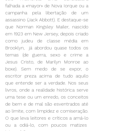
falhada a «mayor» de Nova Iorque ou a 
campanha pela libertação de um 
assassino (Jack Abbott). E destaque-se 
que Norman Kingsley Mailer, nascido 
em 1923 em New Jersey, depois criado 
como judeu de classe média em 
Brooklyn,  já abordou quase todos os 
temas (de guerra, sexo e crime a 
Jesus Cristo, de Marilyn Monroe ao 
boxe). Sem medo de se expor, o 
escritor preza acima de tudo aquilo 
que entende ser a verdade. Nos seus 
livros, onde a realidade histórica serve 
uma tese ou um enredo, os conceitos 
de bem e de mal são esventrados até 
ao limite, com limpidez e comiseração. 
O que leva leitores e críticos a amá-lo 
ou a odiá-lo, com poucos matizes  