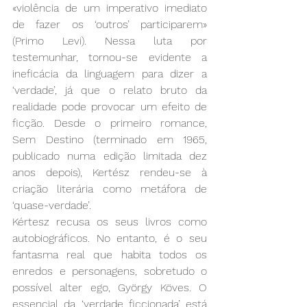
«violência de um imperativo imediato 
de fazer os ‘outros’ participarem» 
(Primo Levi). Nessa luta por 
testemunhar, tornou-se evidente a 
ineficácia da linguagem para dizer a 
‘verdade’, já que o relato bruto da 
realidade pode provocar um efeito de 
ficção. Desde o primeiro romance, 
Sem Destino (terminado em 1965, 
publicado numa edição limitada dez 
anos depois), Kertész rendeu-se à 
criação literária como metáfora de 
‘quase-verdade’. 
Kértesz recusa os seus livros como 
autobiográficos. No entanto, é o seu 
fantasma real que habita todos os 
enredos e personagens, sobretudo o 
possível alter ego, György Köves. O 
essencial da ‘verdade ficcionada’ está 