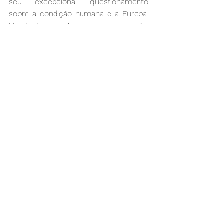
seu excepcional questionamento 
sobre a condição humana e a Europa. 
Um texto na primeira pessoa, escrito 
depois dos 70 anos, por alguém que 
ainda ‘é’ apenas porque conseguiu 
tornar-se «um outro».
Um Outro: Crónica de Uma 
Metamorfose, Imre Kertész, Editorial 
Presença, 102 págs.
SOL/ 19-06-2009
© Filipa Melo (interdita reprodução 
integral sem autorização prévia)
#auschwitz