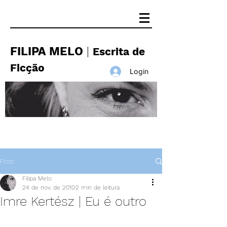
FILIPA MELO
|
Escrita de
Ficção
Login
Post
Filipa Melo
24 de nov. de 2010
2 min de leitura
Imre Kertész | Eu é outro