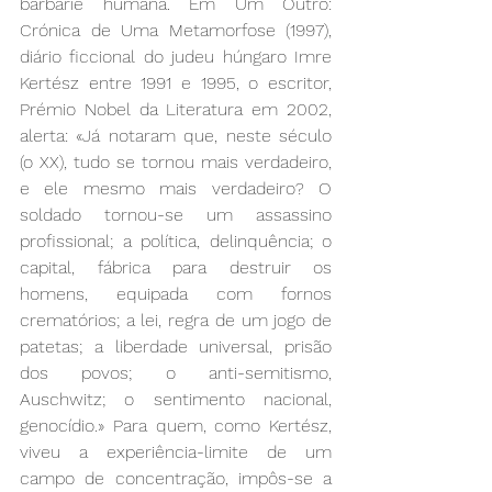
barbárie humana. Em Um Outro: 
Crónica de Uma Metamorfose (1997), 
diário ficcional do judeu húngaro Imre 
Kertész entre 1991 e 1995, o escritor, 
Prémio Nobel da Literatura em 2002, 
alerta: «Já notaram que, neste século 
(o XX), tudo se tornou mais verdadeiro, 
e ele mesmo mais verdadeiro? O 
soldado tornou-se um assassino 
profissional; a política, delinquência; o 
capital, fábrica para destruir os 
homens, equipada com fornos 
crematórios; a lei, regra de um jogo de 
patetas; a liberdade universal, prisão 
dos povos; o anti-semitismo, 
Auschwitz; o sentimento nacional, 
genocídio.» Para quem, como Kertész, 
viveu a experiência-limite de um 
campo de concentração, impôs-se a 