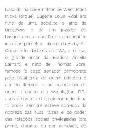
Nascido na base militar de West Point 
(Nova Iorque), Eugene Louis Vidal era 
filho de uma socialite e atriz da 
Broadway e de um jogador de 
basquetebol e capitão de aeronáutica 
(um dos primeiros pilotos da Army Air 
Corps e fundadores da TWA, e, diz-se, 
o grande amor da aviadora Amelia 
Earhart) e neto de Thomas Gore, 
famoso (e cego) senador democrata 
pelo Oklahoma, de quem adoptou o 
apelido literário e na companhia de 
quem cresceu em Washington D.C., 
após o divórcio dos pais (quando tinha 
10 anos). Sempre esteve convicto da 
nobreza das suas raízes e do poder 
das relações sociais privilegiadas (era 
primo, distante ou por afinidade, de 