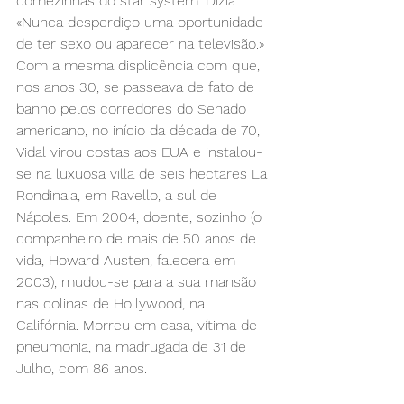
comezinhas do star system. Dizia: 
«Nunca desperdiço uma oportunidade 
de ter sexo ou aparecer na televisão.» 
Com a mesma displicência com que, 
nos anos 30, se passeava de fato de 
banho pelos corredores do Senado 
americano, no início da década de 70, 
Vidal virou costas aos EUA e instalou-
se na luxuosa villa de seis hectares La 
Rondinaia, em Ravello, a sul de 
Nápoles. Em 2004, doente, sozinho (o 
companheiro de mais de 50 anos de 
vida, Howard Austen, falecera em 
2003), mudou-se para a sua mansão 
nas colinas de Hollywood, na 
Califórnia. Morreu em casa, vítima de 
pneumonia, na madrugada de 31 de 
Julho, com 86 anos.