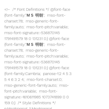
<!–  /* Font Definitions */ @font-face  
{font-family:"ＭＳ 明朝";  mso-font-
charset:78;  mso-generic-font-
family:auto;  mso-font-pitch:variable;  
mso-font-signature:-536870145 
1791491579 18 0 131231 0;} @font-face  
{font-family:"ＭＳ 明朝";  mso-font-
charset:78;  mso-generic-font-
family:auto;  mso-font-pitch:variable;  
mso-font-signature:-536870145 
1791491579 18 0 131231 0;} @font-face  
{font-family:Cambria;  panose-1:2 4 5 3 
5 4 6 3 2 4;  mso-font-charset:0;  
mso-generic-font-family:auto;  mso-
font-pitch:variable;  mso-font-
signature:-1610611985 1073741899 0 0 
159 0;}  /* Style Definitions */ 
p.MsoNormal, li.MsoNormal, 