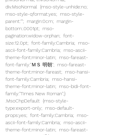
div.MsoNormal  {mso-style-unhide:no;  
mso-style-qformat:yes;  mso-style-
parent:"";  margin:0cm;  margin-
bottom:.0001pt;  mso-
pagination:widow-orphan;  font-
size:12.0pt;  font-family:Cambria;  mso-
ascii-font-family:Cambria;  mso-ascii-
theme-font:minor-latin;  mso-fareast-
font-family:"ＭＳ 明朝";  mso-fareast-
theme-font:minor-fareast;  mso-hansi-
font-family:Cambria;  mso-hansi-
theme-font:minor-latin;  mso-bidi-font-
family:"Times New Roman";} 
.MsoChpDefault  {mso-style-
type:export-only;  mso-default-
props:yes;  font-family:Cambria;  mso-
ascii-font-family:Cambria;  mso-ascii-
theme-font:minor-latin;  mso-fareast-