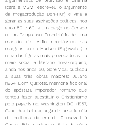
argumentista de televisão e cinema 
(para a MGM, escreveu o argumento 
da megaprodução Ben-Hur) e viria a 
gorar as suas aspirações políticas, nos 
anos 50 e 60, a um cargo no Senado 
ou no Congresso. Proprietário de uma 
mansão de estilo neoclássico nas 
margens do rio Hudson (Edgewater) e 
uma das figuras mais provocadoras no 
meio social e literário nova-iorquino, 
ainda nos anos 60, Gore Vidal publicou 
a suas três obras maiores: Juliano 
(1964, Dom Quixote), memória ficcional 
do apóstata imperador romano que 
tentou fazer substituir o Cristianismo 
pelo paganismo; Washington D.C. (1967, 
Casa das Letras), saga de uma família 
de políticos da era de Roosevelt à 
Guerra Fria e primeiro título da série 