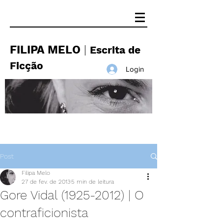
FILIPA MELO
|
Escrita de
Ficção
Login
Post
Filipa Melo
27 de fev. de 2013
5 min de leitura
Gore Vidal (1925-2012) | O
contraficionista