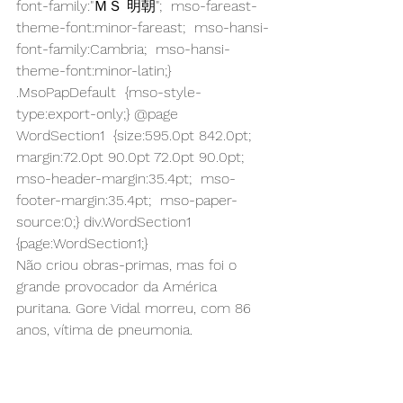
font-family:"ＭＳ 明朝";  mso-fareast-
theme-font:minor-fareast;  mso-hansi-
font-family:Cambria;  mso-hansi-
theme-font:minor-latin;} 
.MsoPapDefault  {mso-style-
type:export-only;} @page 
WordSection1  {size:595.0pt 842.0pt;  
margin:72.0pt 90.0pt 72.0pt 90.0pt;  
mso-header-margin:35.4pt;  mso-
footer-margin:35.4pt;  mso-paper-
source:0;} div.WordSection1  
{page:WordSection1;} 
Não criou obras-primas, mas foi o 
grande provocador da América 
puritana. Gore Vidal morreu, com 86 
anos, vítima de pneumonia.