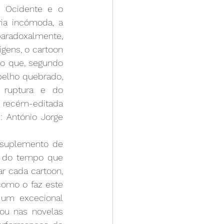
o Ocidente e o 
a incómoda, a 
aradoxalmente, 
gens, o cartoon 
co que, segundo 
elho quebrado, 
 ruptura e do 
 recém-editada 
 António Jorge 
suplemento de 
r do tempo que 
r cada cartoon, 
como o faz este 
um excecional 
ou nas novelas 