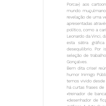
Porca») aos cartoo
mundo muçulmano. D
revelação de uma ve
apresentadas através
político, como a car
Leonardo da Vinci, 
esta sátira gráfic
desequilíbrio. Por
seleção de trabalho
Gonçalves.
Bem dita crise! re
humor Inimigo Públ
temos vivido desde 2
há curtas frases de 
«treinador de banc
«desenhador de fic