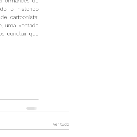
erformances de 
o o histórico 
e cartoonista: 
o, uma vontade 
os concluir que 
Ver tudo