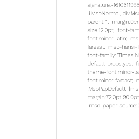
signature:-1610611985
li.MsoNormal, div.M
parent:"";  margin:0
size:12.0pt;  font-f
font:minor-latin;  
fareast;  mso-hansi-
font-family:"Times 
default-props:yes;  
theme-font:minor-la
font:minor-fareast; 
.MsoPapDefault  {mso
margin:72.0pt 90.0pt
 mso-paper-source:0;