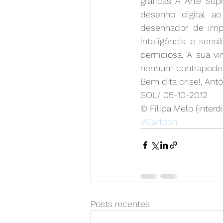
gráficas A Arte Sup
desenho digital ao
desenhador de impr
inteligência e sens
perniciosa. A sua vi
nenhum contrapoder 
Bem dita crise!, Antó
SOL/ 05-10-2012
© Filipa Melo (interd
#Cartoon
Posts recentes