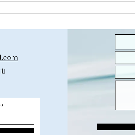
O contexto da pandemia
José 
que 
il.com
li
ra