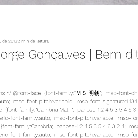
. de 2013
2 min de leitura
Jorge Gonçalves | Bem di
ions */ @font-face  {font-family:"ＭＳ 明朝";  mso-font-ch
auto;  mso-font-pitch:variable;  mso-font-signature:1 13
e  {font-family:"Cambria Math";  panose-1:2 4 5 3 5 4 6 3
ric-font-family:auto;  mso-font-pitch:variable;  mso-fon
 {font-family:Cambria;  panose-1:2 4 5 3 5 4 6 3 2 4;  ms
ric-font-family:auto;  mso-font-pitch:variable;  mso-fo