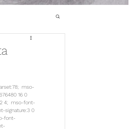
ta
arset:78;  mso-
4676480 16 0 
 2 4;  mso-font-
t-signature:3 0 
o-font-
nt-