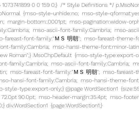
 1073741899 0 0 159 0;}  /* Style Definitions */ p.MsoNo
soNormal  {mso-style-unhide:no;  mso-style-qformat:yes
cm;  margin-bottom:.0001pt;  mso-pagination:widow-orph
amily:Cambria;  mso-ascii-font-family:Cambria;  mso-asc
mso-fareast-font-family:"ＭＳ 明朝";  mso-fareast-theme-f
font-family:Cambria;  mso-hansi-theme-font:minor-latin
New Roman";} .MsoChpDefault  {mso-style-type:export-o
font-family:Cambria;  mso-ascii-font-family:Cambria;  m
tin;  mso-fareast-font-family:"ＭＳ 明朝";  mso-fareast-
 mso-hansi-font-family:Cambria;  mso-hansi-theme-font:m
-style-type:export-only;} @page WordSection1  {size:59
 72.0pt 90.0pt;  mso-header-margin:35.4pt;  mso-footer
} div.WordSection1  {page:WordSection1;} 