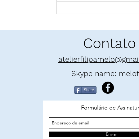
Pó enamorado: "E as
Montanhas Ecoaram" | Khaled
Hosseini
Contato
atelierfilipamelo@gma
Skype name: melofi
Share
Formulário de Assinatu
Enviar