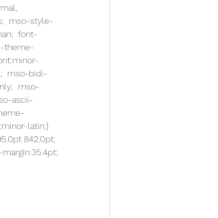
rmal, 
;  mso-style-
an;  font-
ii-theme-
ont:minor-
;  mso-bidi-
nly;  mso-
so-ascii-
theme-
inor-latin;} 
5.0pt 842.0pt;  
-margin:35.4pt; 