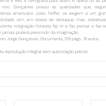
rema e Rei) à cenografia para teatro e ópera ou às p
 vivo. Gonçalves possui as qualidades que, segund
ensa americano Jules Feiffer, se exigem a um grand
ibilidade, sim, em doses de destaque, mas, sobretud
rulenta indignação honesta faz rir e faz pensar e faz-n
jamais poderá prescindir da imaginação.
nio Jorge Gonçalves, Documenta, 128 págs., 18 euros      
ita reprodução integral sem autorização prévia) 