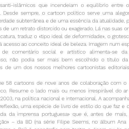
nsanti-islâmicos que incendeiam o equilíbrio entre 
esde sempre, o cartoon político serve uma alegori
rdade subterrânea e de uma essência da atualidade, p
 de um retrato distorcido ou exagerado. Lá nas suas ori
icatura, traduz o «tipo ideal de deformidade», o grotes
dá acesso ao conceito ideal de beleza. Imagem num esp
a de comentário social e artístico alimenta-se da
 isso, não podia ser mais bem escolhido o título da
s de um dos nossos melhores cartoonistas editoriais:
úne 58 cartoons de nove anos de colaboração com o 
ico. Resume o lado mais ou menos irrespirável do a
003, na política nacional e internacional. A acompanha
reflexão, uma espécie de livro de estilo do que faz e 
ada da imprensa portuguesa» que é, antes de mais, 
ção» – da BD (na série Filipe Seems, no álbum Ana 