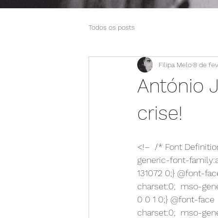
Todos os posts
Filipa Melo
8 de fev
António 
crise!
<!–  /* Font Definit
generic-font-family:
131072 0;} @font-fac
charset:0;  mso-gene
0 0 1 0;} @font-face 
charset:0;  mso-gene