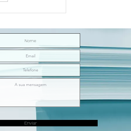
Riço Direitinho | O sexo
nos ilumina
Enviar