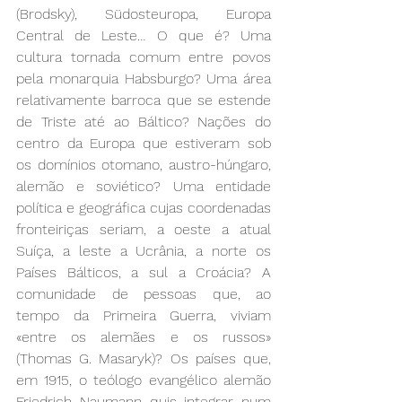
(Brodsky), Südosteuropa, Europa 
Central de Leste… O que é? Uma 
cultura tornada comum entre povos 
pela monarquia Habsburgo? Uma área 
relativamente barroca que se estende 
de Triste até ao Báltico? Nações do 
centro da Europa que estiveram sob 
os domínios otomano, austro-húngaro, 
alemão e soviético? Uma entidade 
política e geográfica cujas coordenadas 
fronteiriças seriam, a oeste a atual 
Suíça, a leste a Ucrânia, a norte os 
Países Bálticos, a sul a Croácia? A 
comunidade de pessoas que, ao 
tempo da Primeira Guerra, viviam 
«entre os alemães e os russos» 
(Thomas G. Masaryk)? Os países que, 
em 1915, o teólogo evangélico alemão 
Friedrich Naumann quis integrar num 