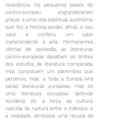
resistência. Os pequenos países do 
centro-europeu engrandeceram 
graças a uma vida espiritual autónoma, 
que fez a história perder, afinal, o seu 
valor e conferiu um valor 
transcendente à arte. Permanentes 
vítimas de opressão, as literaturas 
centro-europeias desafiam os limites 
dos estudos de literatura comparada, 
mas constituem um património que 
pertence, hoje, a toda a Europa («há 
várias literaturas europeias, mas só 
uma literatura europeia», defende 
Kundera). Ali, a força da cultura, 
nascida da ruptura entre o indíviduo e 
a realidade, simboliza uma recusa da 
política e a exigência de valores e de 
sentido.
Czesław Miłosz escreveu em 1986: «A 