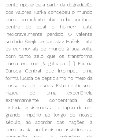
contemporânea a partir da degradação 
dos valores. Kafka concebeu o mundo 
como um infinito labirinto burocrático, 
dentro do qual o homem está 
inexoravelmente perdido. O valente 
soldado Švejk de Jaroslav Hašek imita 
os cerimoniais do mundo à sua volta 
com tanto zelo que os transforma 
numa enorme gargalhada. […] Foi na 
Europa Central que irrompeu uma 
forma lúcida de cepticismo no meio da 
nossa era de ilusões. Este cepticismo 
nasce de uma experiência 
extremamente concentrada da 
história: assistimos ao colapso de um 
grande império ao longo do nosso 
século, ao acordar das nações, à 
democracia, ao fascismo, assistimos à 
ocupação nazi, à miragem do 