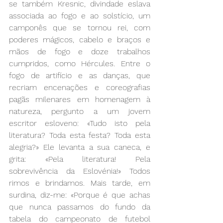
se também Kresnic, divindade eslava 
associada ao fogo e ao solstício, um 
camponês que se tornou rei, com 
poderes mágicos, cabelo e braços e 
mãos de fogo e doze trabalhos 
cumpridos, como Hércules. Entre o 
fogo de artifício e as danças, que 
recriam encenações e coreografias 
pagãs milenares em homenagem à 
natureza, pergunto a um jovem 
escritor esloveno: «Tudo isto pela 
literatura? Toda esta festa? Toda esta 
alegria?» Ele levanta a sua caneca, e 
grita: «Pela literatura! Pela 
sobrevivência da Eslovénia!» Todos 
rimos e brindamos. Mais tarde, em 
surdina, diz-me: «Porque é que achas 
que nunca passamos do fundo da 
tabela do campeonato de futebol 