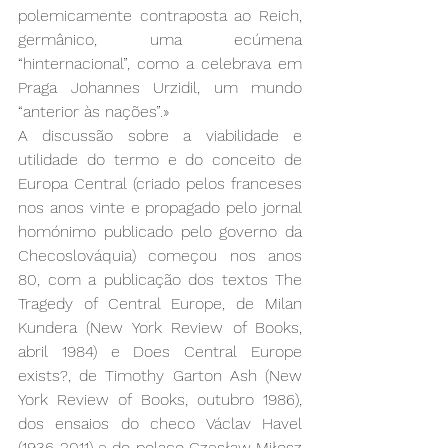
polemicamente contraposta ao Reich, 
germânico, uma ecúmena 
“hinternacional”, como a celebrava em 
Praga Johannes Urzidil, um mundo 
“anterior às nações”.»
A discussão sobre a viabilidade e 
utilidade do termo e do conceito de 
Europa Central (criado pelos franceses 
nos anos vinte e propagado pelo jornal 
homónimo publicado pelo governo da 
Checoslováquia) começou nos anos 
80, com a publicação dos textos The 
Tragedy of Central Europe, de Milan 
Kundera (New York Review of Books, 
abril 1984) e Does Central Europe 
exists?, de Timothy Garton Ash (New 
York Review of Books, outubro 1986),  
dos ensaios do checo Václav Havel 
(1936-2011) e do polaco Czesław Miłosz 