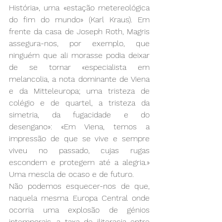
História», uma «estação metereológica 
do fim do mundo» (Karl Kraus). Em 
frente da casa de Joseph Roth, Magris 
assegura-nos, por exemplo, que 
ninguém que ali morasse podia deixar 
de se tornar «especialista em 
melancolia, a nota dominante de Viena 
e da Mitteleuropa; uma tristeza de 
colégio e de quartel, a tristeza da 
simetria, da fugacidade e do 
desengano»: «Em Viena, temos a 
impressão de que se vive e sempre 
viveu no passado, cujas rugas 
escondem e protegem até a alegria.» 
Uma mescla de ocaso e de futuro.
Não podemos esquecer-nos de que, 
naquela mesma Europa Central onde 
ocorria uma explosão de génios 
intemporais, a taxa de iliteracia entre 