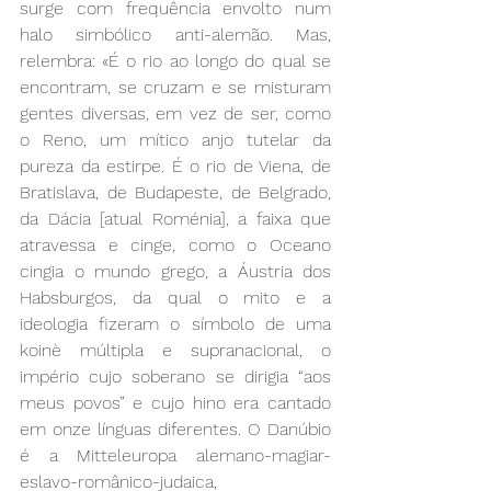
surge com frequência envolto num 
halo simbólico anti-alemão. Mas, 
relembra: «É o rio ao longo do qual se 
encontram, se cruzam e se misturam 
gentes diversas, em vez de ser, como 
o Reno, um mítico anjo tutelar da 
pureza da estirpe. É o rio de Viena, de 
Bratislava, de Budapeste, de Belgrado, 
da Dácia [atual Roménia], a faixa que 
atravessa e cinge, como o Oceano 
cingia o mundo grego, a Áustria dos 
Habsburgos, da qual o mito e a 
ideologia fizeram o símbolo de uma 
koinè múltipla e supranacional, o 
império cujo soberano se dirigia “aos 
meus povos” e cujo hino era cantado 
em onze línguas diferentes. O Danúbio 
é a Mitteleuropa alemano-magiar-
eslavo-românico-judaica, 