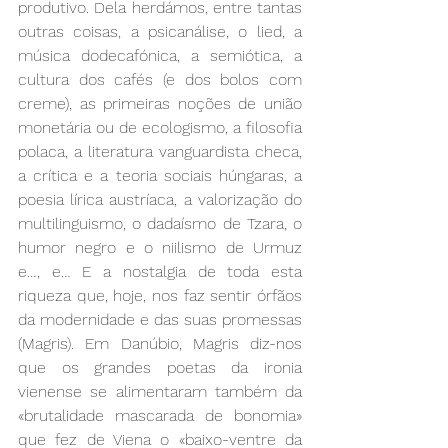
produtivo. Dela herdámos, entre tantas 
outras coisas, a psicanálise, o lied, a 
música dodecafónica, a semiótica, a 
cultura dos cafés (e dos bolos com 
creme), as primeiras noções de união 
monetária ou de ecologismo, a filosofia 
polaca, a literatura vanguardista checa, 
a crítica e a teoria sociais húngaras, a 
poesia lírica austríaca, a valorização do 
multilinguismo, o dadaísmo de Tzara, o 
humor negro e o niilismo de Urmuz 
e…, e… E a nostalgia de toda esta 
riqueza que, hoje, nos faz sentir órfãos 
da modernidade e das suas promessas 
(Magris). Em Danúbio, Magris diz-nos 
que os grandes poetas da ironia 
vienense se alimentaram também da 
«brutalidade mascarada de bonomia» 
que fez de Viena o «baixo-ventre da 